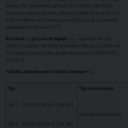
beranu. Pro standardní zařízení SPT (Mohr) není nutné
korelaci používat, protože výkonnost jeho stroje je 60
%
a
k této hodnotě se korelace provádí (používají se hodnoty
naměřené při zkoušce SPT).
Korelace
C
pro svislé napětí
σ´
- vyjadřuje vliv tíhy
N
V
nadloží v píscích. Hodnoty opravného faktoru
C
větší než
N
1,5 nemají být používány (podle doporučení ČSN EN ISO
22476-3).
Tabulka zabudovaných vztahů korelace
C
N
Typ
Typ konsolidace
Typ 1 - EN ISO 22476-3 (Tab. A2)
Normálně konsolidované
Typ 2 - EN ISO 22476-3 (Tab. A2)