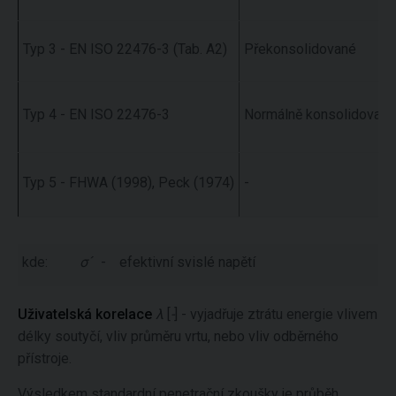
Typ 3 - EN ISO 22476-3 (Tab. A2)
Překonsolidované
Typ 4 - EN ISO 22476-3
Normálně konsolidované
Typ 5 - FHWA (1998), Peck (1974)
-
kde:
σ´
-
efektivní svislé napětí
Uživatelská korelace
λ
[
-
] - vyjadřuje ztrátu energie vlivem
délky soutyčí, vliv průměru vrtu, nebo vliv odběrného
přístroje.
Výsledkem standardní penetrační zkoušky je průběh