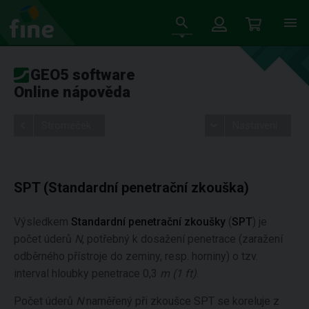
GEO5 software
Online nápověda
Stromeček
Nastavení
SPT (Standardní penetrační zkouška)
Výsledkem
Standardní penetrační zkoušky
(
SPT
) je
počet úderů
N
, potřebný k dosažení penetrace (zaražení
odběrného přístroje do zeminy, resp. horniny) o tzv.
interval hloubky penetrace 0,3
m (1 ft)
.
Počet úderů
N
naměřený při zkoušce SPT se koreluje z