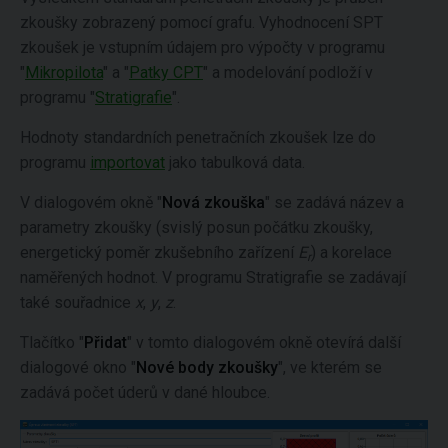
zkoušky zobrazený pomocí grafu. Vyhodnocení SPT
zkoušek je vstupním údajem pro výpočty v programu
"
Mikropilota
" a "
Patky CPT
" a modelování podloží v
programu "
Stratigrafie
".
Hodnoty standardních penetračních zkoušek lze do
programu
importovat
jako tabulková data.
V dialogovém okně "
Nová zkouška
" se zadává název a
parametry zkoušky (svislý posun počátku zkoušky,
energetický poměr zkušebního zařízení
E
) a korelace
r
naměřených hodnot. V programu Stratigrafie se zadávají
také souřadnice
x
,
y
,
z
.
Tlačítko "
Přidat
" v tomto dialogovém okně otevírá další
dialogové okno "
Nové body zkoušky
", ve kterém se
zadává počet úderů v dané hloubce.