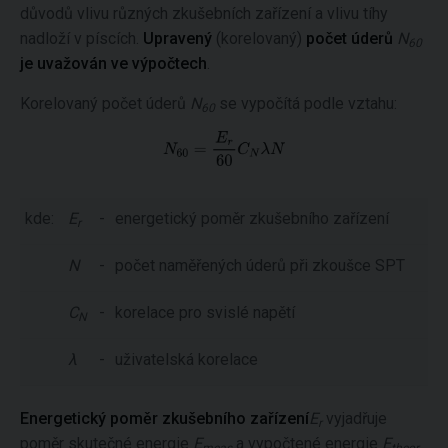
důvodů vlivu různých zkušebních zařízení a vlivu tíhy
nadloží v píscích.
Upravený
(korelovaný)
počet úderů
N
60
je uvažován ve výpočtech
.
Korelovaný počet úderů
N
se vypočítá podle vztahu:
60
kde:
E
-
energetický poměr zkušebního zařízení
r
N
-
počet naměřených úderů při zkoušce SPT
C
-
korelace pro svislé napětí
N
λ
-
uživatelská korelace
Energetický poměr zkušebního zařízení
E
vyjadřuje
r
poměr skutečné energie
E
a vypočtené energie
E
meas
theor