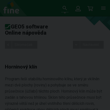
GEO5 software
Online nápověda
Stromeček
Nastavení
Horninový klín
Program řeší stabilitu horninového klínu, který je vklíněn
mezi dvě plochy (roviny) a pohybuje se ve směru
průsečnice (úžlabí) těchto ploch. Horninový klín může být
zadán s tahovou trhlinou. Sklon této průsečnice musí být
výrazně větší než je úhel vnitřního tření dělících rovin,
přičemž spádnice obou dělících ploch musí směřovat k