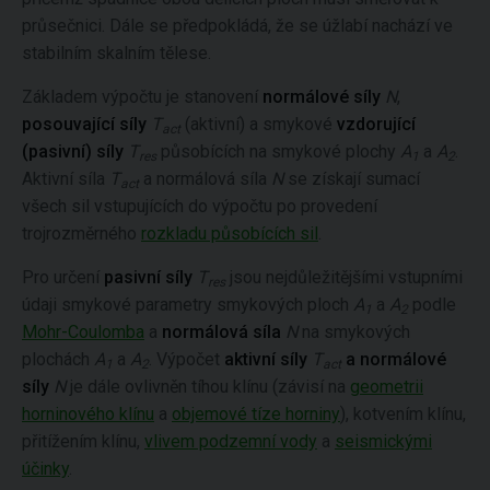
průsečnici. Dále se předpokládá, že se úžlabí nachází ve
stabilním skalním tělese.
Základem výpočtu je stanovení
normálové síly
N
,
posouvající síly
T
(aktivní) a smykové
vzdorující
act
(pasivní) síly
T
působících na smykové plochy
A
a
A
.
res
1
2
Aktivní síla
T
a normálová síla
N
se získají sumací
act
všech sil vstupujících do výpočtu po provedení
trojrozměrného
rozkladu působících sil
.
Pro určení
pasivní síly
T
jsou nejdůležitějšími vstupními
res
údaji smykové parametry smykových ploch
A
a
A
podle
1
2
Mohr-Coulomba
a
normálová síla
N
na smykových
plochách
A
a
A
. Výpočet
aktivní síly
T
a normálové
1
2
act
síly
N
je dále ovlivněn tíhou klínu (závisí na
geometrii
horninového klínu
a
objemové tíze horniny
), kotvením klínu,
přitížením klínu,
vlivem podzemní vody
a
seismickými
účinky
.