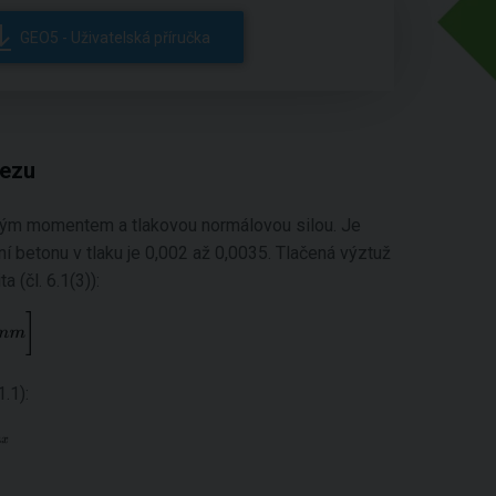
GEO5 - Uživatelská příručka
řezu
vým momentem a tlakovou normálovou silou. Je
 betonu v tlaku je 0,002 až 0,0035. Tlačená výztuž
 (čl. 6.1(3)):
.1):