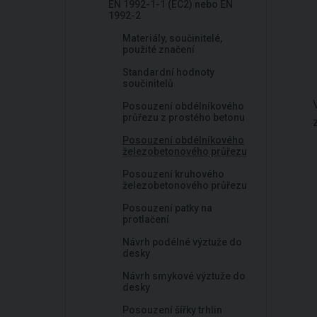
EN 1992-1-1 (EC2) nebo EN
1992-2
Materiály, součinitelé,
použité značení
Standardní hodnoty
součinitelů
Posouzení obdélníkového
průřezu z prostého betonu
Posouzení obdélníkového
železobetonového průřezu
Posouzení kruhového
železobetonového průřezu
Posouzení patky na
protlačení
Návrh podélné výztuže do
desky
Návrh smykové výztuže do
desky
Posouzení šířky trhlin