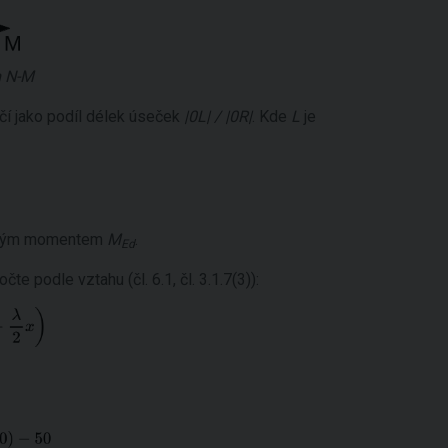
m N-M
í jako podíl délek úseček
|0L| / |0R|
. Kde
L
je
bovým momentem
M
.
Ed
čte podle vztahu (čl. 6.1, čl. 3.1.7(3)):