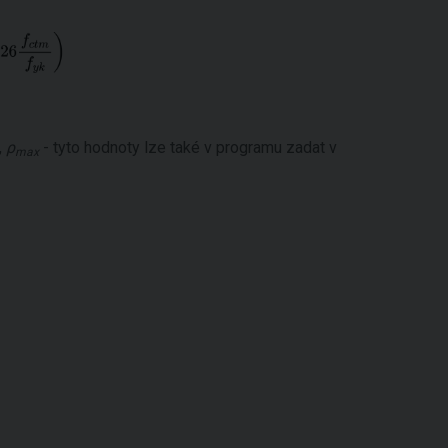
,
ρ
- tyto hodnoty lze také v programu zadat v
max