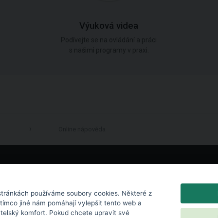
Výuková videa
Podívejte se na ovládání a práci
s našimi programy v praxi.
Online nápověda
LinkedIn
tránkách používáme soubory cookies. Některé z
atímco jiné nám pomáhají vylepšit tento web a
atelský komfort. Pokud chcete upravit své