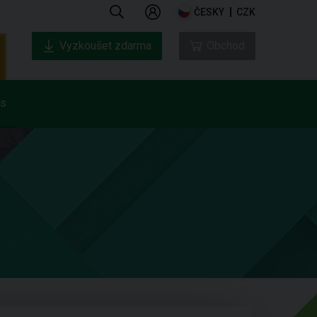
ČESKY
CZK
Vyzkoušet zdarma
Obchod
ás