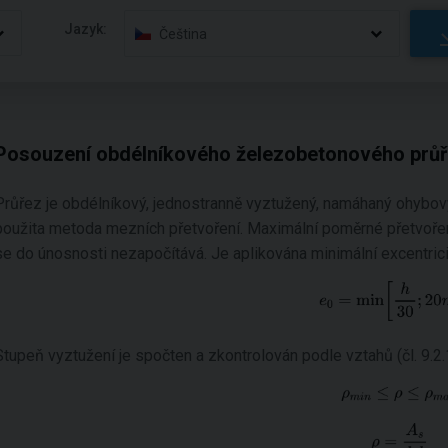
Jazyk:
Čeština
Posouzení obdélníkového železobetonového prů
Průřez je obdélníkový, jednostranně vyztužený, namáhaný ohybo
použita metoda mezních přetvoření. Maximální poměrné přetvoření
se do únosnosti nezapočítává. Je aplikována minimální excentricita
Stupeň vyztužení je spočten a zkontrolován podle vztahů (čl. 9.2.1