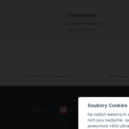
Demoverze
Vyzkoušejte si zdarma
naše programy.
Geotechnický software GEO5
Vzdělávání
Soubory Cookies
Sledujte nás:
Youtube
Facebook
Na našich webových s
nich jsou nezbytné, z
poskytnout větší uživ