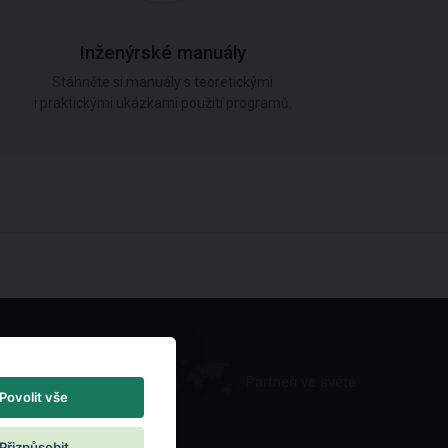
Inženýrské manuály
Stáhněte si manuály s teoretickými
i praktickými ukázkami použití programů.
Partneři ve světě
Povolit vše
Přizpůsobit