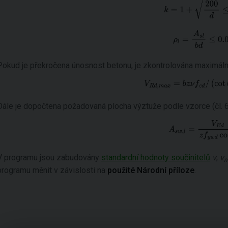
Pokud je překročena únosnost betonu, je zkontrolována maximáln
Dále je dopočtena požadovaná plocha výztuže podle vzorce (čl. 6.
V programu jsou zabudovány
standardní hodnoty součinitelů
ν
,
ν
m
programu měnit v závislosti na
použité Národní příloze
.