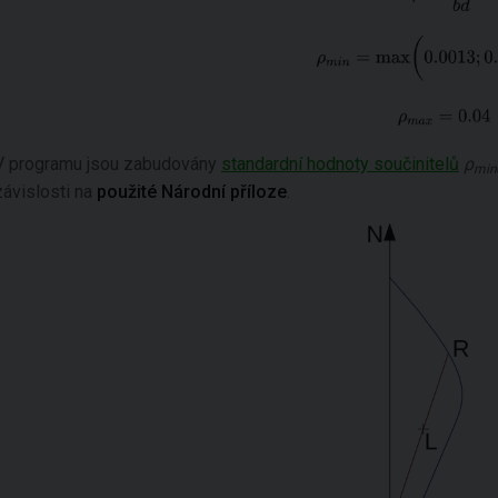
V programu jsou zabudovány
standardní hodnoty součinitelů
ρ
min
závislosti na
použité Národní příloze
.