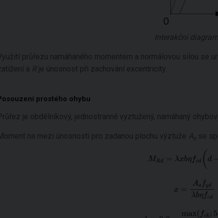
Interakční diagra
Využití průřezu namáhaného momentem a normálovou silou se urč
zatížení a
R
je únosnost při zachování excentricity.
Posouzení prostého ohybu
Průřez je obdélníkový, jednostranně vyztužený, namáhaný ohy
Moment na mezi únosnosti pro zadanou plochu výztuže
A
se spo
s