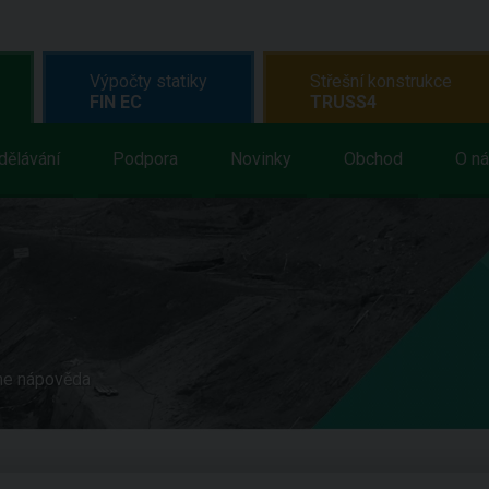
Výpočty statiky
Střešní konstrukce
FIN EC
TRUSS4
dělávání
Podpora
Novinky
Obchod
O n
ne nápověda