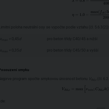
Limitní poloha neutrální osy se vypočte podle vztahu (čl. 5.6.3(2))
x
=
0,45
d
pro beton třídy C40/45 a nižší
max
x
=
0,35
d
pro beton třídy C45/50 a vyšší
max
Posouzení smyku
Nejprve program spočte smykovou únosnost betonu
V
(čl. 6.2
Rd,c
kde: