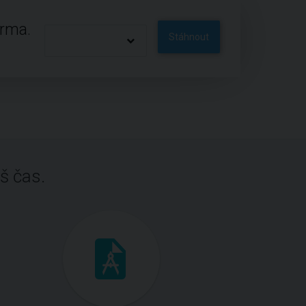
arma.
Stáhnout
š čas.