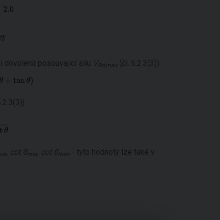
í dovolená posouvající sílu
V
(čl. 6.2.3(3)).
Rd,max
2.3(3)):
,
cot θ
,
cot θ
- tyto hodnoty lze také v
in
min
max