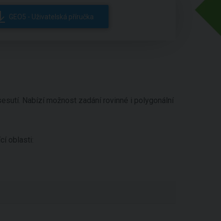
GEO5 - Uživatelská příručka
sesutí. Nabízí možnost zadání rovinné i polygonální
cí oblasti: