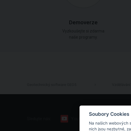
Demoverze
Vyzkoušejte si zdarma
naše programy.
Geotechnický software GEO5
Vzdělávání
Soubory Cookies
Sledujte nás:
Youtube
Facebook
Na našich webových s
nich jsou nezbytné, z