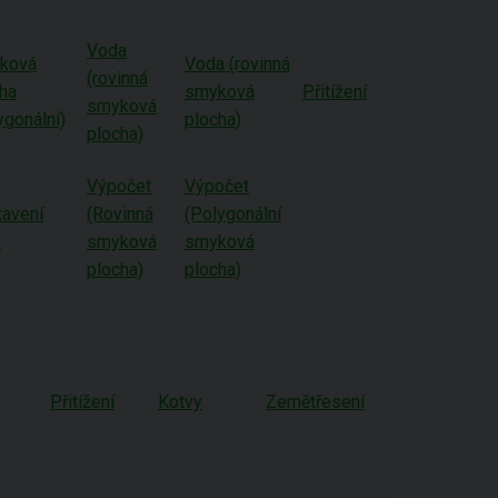
Voda
ková
Voda (rovinná
(rovinná
ha
smyková
Přitížení
smyková
ygonální)
plocha)
plocha)
Výpočet
Výpočet
tavení
(Rovinná
(Polygonální
e
smyková
smyková
plocha)
plocha)
Přitížení
Kotvy
Zemětřesení