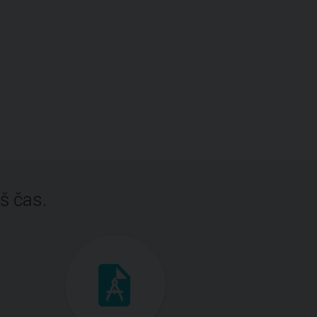
š čas.