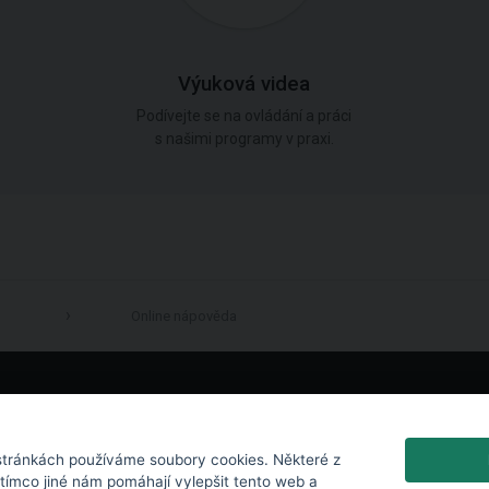
Výuková videa
Podívejte se na ovládání a práci
s našimi programy v praxi.
Online nápověda
LinkedIn
tránkách používáme soubory cookies. Některé z
atímco jiné nám pomáhají vylepšit tento web a