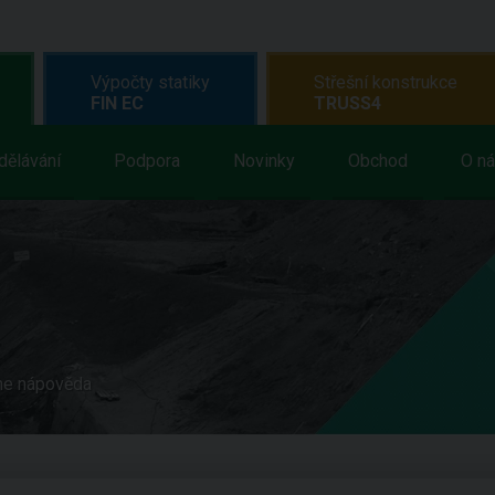
Výpočty statiky
Střešní konstrukce
FIN EC
TRUSS4
dělávání
Podpora
Novinky
Obchod
O n
ne nápověda