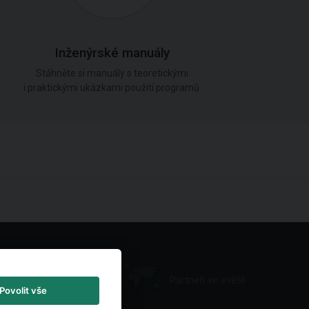
Inženýrské manuály
Stáhněte si manuály s teoretickými
i praktickými ukázkami použití programů.
Partneři ve světě
Povolit vše