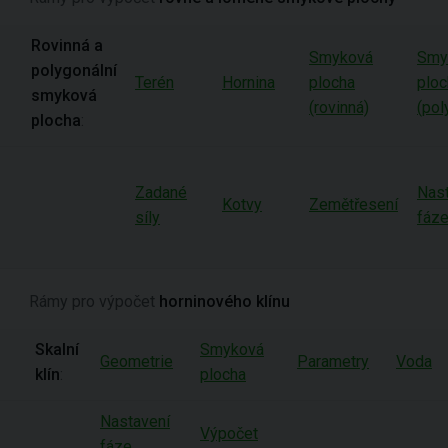
Rovinná a
Smyková
Smy
polygonální
Terén
Hornina
plocha
ploc
smyková
(rovinná)
(pol
plocha
:
Zadané
Nas
Kotvy
Zemětřesení
síly
fáz
Rámy pro výpočet
horninového klínu
Skalní
Smyková
Geometrie
Parametry
Voda
klín
:
plocha
Nastavení
Výpočet
fáze