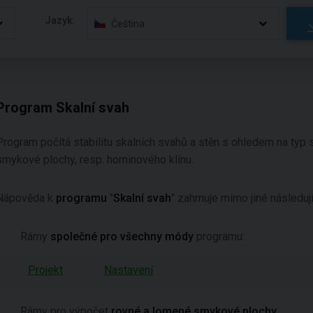
Jazyk:
Čeština
Program Skalní svah
Program počítá stabilitu skalních svahů a stěn s ohledem na typ 
smykové plochy, resp. horninového klínu.
Nápověda k
programu
"
Skalní svah
"
zahrnuje mimo jiné následují
Rámy
společné pro všechny módy
programu:
Projekt
Nastavení
Rámy pro výpočet
rovné a lomené smykové plochy