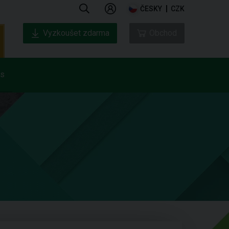
ČESKY
CZK
Vyzkoušet zdarma
Obchod
ás