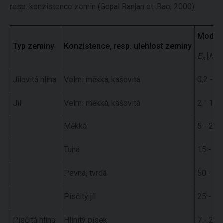
resp. konzistence zemin (Gopal Ranjan et. Rao, 2000):
Modul
Typ zeminy
Konzistence, resp. ulehlost zeminy
E
[
MP
s
Jílovitá hlína
Velmi měkká, kašovitá
0,2 - 2
Jíl
Velmi měkká, kašovitá
2 - 15
Měkká
5 - 25
Tuhá
15 - 50
Pevná, tvrdá
50 - 10
Písčitý jíl
25 - 25
Písčitá hlína
Hlinitý písek
7 - 21