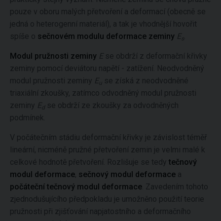
pouze v oboru malých přetvoření a deformací (obecně se
jedná o heterogenní materiál), a tak je vhodnější hovořit
spíše o
sečnovém modulu deformace zeminy
E
.
s
Modul pružnosti zeminy
E
se obdrží z deformační křivky
zeminy pomocí deviátoru napětí - zatížení. Neodvodněný
modul pružnosti zeminy
E
se získá z neodvodněné
u
triaxiální zkoušky, zatímco odvodněný modul pružnosti
zeminy
E
se obdrží ze zkoušky za odvodněných
d
podmínek.
V počátečním stádiu deformační křivky je závislost téměř
lineární, nicméně pružné přetvoření zemin je velmi malé k
celkové hodnotě přetvoření. Rozlišuje se tedy
tečnový
modul deformace
,
sečnový modul deformace
a
počáteční tečnový modul deformace
. Zavedením tohoto
zjednodušujícího předpokladu je umožněno použití teorie
pružnosti při zjišťování napjatostního a deformačního