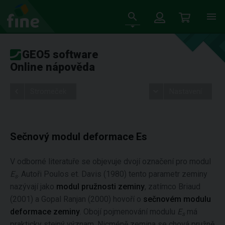
GEO5 software
Online nápověda
Stromeček
Nastavení
Sečnový modul deformace Es
V odborné literatuře se objevuje dvojí označení pro modul
E
. Autoři Poulos et. Davis (1980) tento parametr zeminy
s
nazývají jako
modul pružnosti zeminy
, zatímco Briaud
(2001) a Gopal Ranjan (2000) hovoří o
sečnovém modulu
deformace zeminy
. Obojí pojmenování modulu
E
má
s
prakticky stejný význam. Nicméně zemina se chová pružně