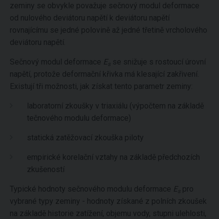
zeminy se obvykle považuje sečnový modul deformace
od nulového deviátoru napětí k deviátoru napětí
rovnajícímu se jedné polovině až jedné třetině vrcholového
deviátoru napětí.
Sečnový modul deformace
E
se snižuje s rostoucí úrovní
s
napětí, protože deformační křivka má klesající zakřivení.
Existují tři možnosti, jak získat tento parametr zeminy:
laboratorní zkoušky v triaxiálu (výpočtem na základě
tečnového modulu deformace)
statická zatěžovací zkouška piloty
empirické korelační vztahy na základě předchozích
zkušeností
Typické hodnoty sečnového modulu deformace
E
pro
s
vybrané typy zeminy - hodnoty získané z polních zkoušek
na základě historie zatížení, objemu vody, stupni ulehlosti,