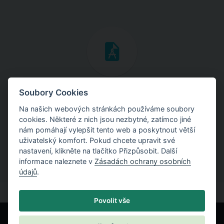
Inženýrské manuály
Soubory Cookies
Na našich webových stránkách používáme soubory
Stáhněte si manuály s teoretickými i praktickými ukázkami
cookies. Některé z nich jsou nezbytné, zatímco jiné
použití programů.
nám pomáhají vylepšit tento web a poskytnout větší
uživatelský komfort. Pokud chcete upravit své
nastavení, klikněte na tlačítko Přizpůsobit. Další
informace naleznete v
Zásadách ochrany osobních
údajů
.
Povolit vše