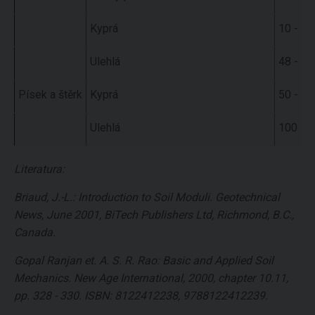
Kyprá
10 - 24
Ulehlá
48 - 80
Písek a štěrk
Kyprá
50 - 14
Ulehlá
100 - 
Literatura:
Briaud, J.-L.: Introduction to Soil Moduli. Geotechnical
News, June 2001, BiTech Publishers Ltd, Richmond, B.C.,
Canada.
Gopal Ranjan et. A. S. R. Rao: Basic and Applied Soil
Mechanics. New Age International, 2000, chapter 10.11,
pp. 328 - 330. ISBN: 8122412238, 9788122412239.