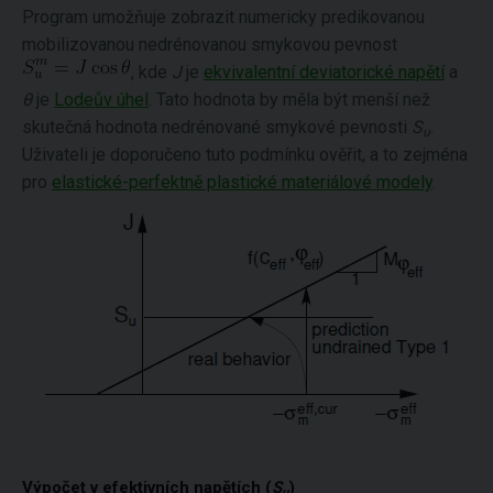
Program umožňuje zobrazit numericky predikovanou
mobilizovanou nedrénovanou smykovou pevnost
, kde
J
je
ekvivalentní deviatorické napětí
a
θ
je
Lodeův úhel
. Tato hodnota by měla být menší než
skutečná hodnota nedrénované smykové pevnosti
S
.
u
Uživateli je doporučeno tuto podmínku ověřit, a to zejména
pro
elastické-perfektně plastické materiálové modely
.
Výpočet v efektivních napětích (
S
)
u