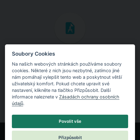
Inženýrské manuály
Soubory Cookies
Na našich webových stránkách používáme soubory
Stáhněte si manuály s teoretickými i praktickými ukázkami
cookies. Některé z nich jsou nezbytné, zatímco jiné
použití programů.
nám pomáhají vylepšit tento web a poskytnout větší
uživatelský komfort. Pokud chcete upravit své
nastavení, klikněte na tlačítko Přizpůsobit. Další
informace naleznete v
Zásadách ochrany osobních
údajů
.
Povolit vše
Přizpůsobit