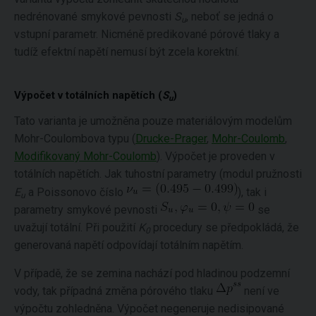
nedrénované smykové pevnosti
S
, neboť se jedná o
u
vstupní parametr. Nicméně predikované pórové tlaky a
tudíž efektní napětí nemusí být zcela korektní.
Výpočet v totálních napětích (
S
)
u
Tato varianta je umožněna pouze materiálovým modelům
Mohr-Coulombova typu (
Drucke-Prager
,
Mohr-Coulomb
,
Modifikovaný Mohr-Coulomb
). Výpočet je proveden v
totálních napětích. Jak tuhostní parametry (modul pružnosti
E
a Poissonovo číslo
), tak i
u
parametry smykové pevnosti
se
uvažují totální. Při použití
K
procedury se předpokládá, že
0
generovaná napětí odpovídají totálním napětím.
V případě, že se zemina nachází pod hladinou podzemní
vody, tak případná změna pórového tlaku
není ve
výpočtu zohledněna. Výpočet negeneruje nedisipované