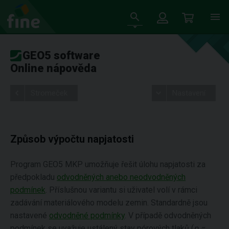
GEO5 software
Online nápověda
Stromeček
Nastavení
Způsob výpočtu napjatosti
Program GEO5 MKP umožňuje řešit úlohu napjatosti za
předpokladu
odvodněných anebo neodvodněných
podmínek
. Příslušnou variantu si uživatel volí v rámci
zadávání materiálového modelu zemin. Standardně jsou
nastavené
odvodněné podmínky
. V případě odvodněných
podmínek se uvažuje ustálený stav pórových tlaků (
p =