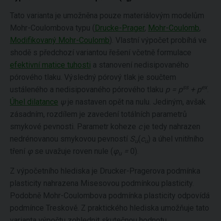
Tato varianta je umožněna pouze materiálovým modelům
Mohr-Coulombova typu (
Drucke-Prager
,
Mohr-Coulomb
,
Modifikovaný Mohr-Coulomb
). Vlastní výpočet probíhá ve
shodě s předchozí variantou řešení včetně formulace
efektivní matice tuhosti
a stanovení nedisipovaného
pórového tlaku. Výsledný pórový tlak je součtem
ss
ex
ustáleného a nedisipovaného pórového tlaku
p = p
+ p
.
Úhel dilatance
ψ
je nastaven opět na nulu. Jediným, avšak
zásadním, rozdílem je zavedení totálních parametrů
smykové pevnosti. Parametr koheze
c
je tedy nahrazen
nedrénovanou smykovou pevností
S
(
c
) a úhel vnitřního
u
u
tření
φ
se uvažuje roven nule (
φ
=
0).
u
Z výpočetního hlediska je Drucker-Pragerova podmínka
plasticity nahrazena Misesovou podmínkou plasticity.
Podobně Mohr-Coulombova podmínka plasticity odpovídá
podmínce Treskově. Z praktického hlediska umožňuje tato
varianta výpočtu zohlednit skutečnou hodnotu