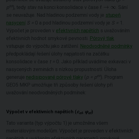
ss
p
), tedy stav na konci konsolidace v čase
. Sání
se neuvažuje. Nad hladinou podzemní vody je
stupeň
nasycení
S =
0 a pod hladinou podzemní vody je
S =
1.
Výpočet je proveden v
efektivních napětích
s uvažováním
efektivních hodnot smykové pevnosti.
Pórový tlak
vstupuje do výpočtu jako zatížení.
Neodvodněné podmínky
předpokládají řešení úlohy napjatosti na začátku
konsolidace v čase
t =
0. Jako příklad uvádíme exkavaci v
nasycených zeminách s nízkou propustností. Úloha
ex
generuje
nedisipované pórové tlaky
(
p = p
). Program
GEO5 MKP umožňuje tři způsoby řešení úlohy při
uvažování neodvodněných podmínek:
Výpočet v efektivních napětích (
c
,
φ
)
ef
ef
Tato varianta (typ výpočtu 1) je umožněna všem
materiálovým modelům. Výpočet je proveden v efektivních
napětích s uvážením efektivních parametrů smykové