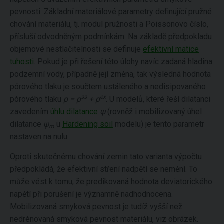
pevnosti. Základní materiálové parametry definující pružné
chování materiálu, tj. modul pružnosti a Poissonovo číslo,
přísluší odvodněným podmínkám. Na základě předpokladu
objemové nestlačitelnosti se definuje
efektivní matice
tuhosti
. Pokud je při řešení této úlohy navíc zadaná hladina
podzemní vody, případně její změna, tak výsledná hodnota
pórového tlaku je součtem ustáleného a nedisipovaného
ss
ex
pórového tlaku
p = p
+ p
. U modelů, které řeší dilatanci
zavedením
úhlu dilatance
ψ
(rovněž i mobilizovaný úhel
dilatance
ψ
u
Hardening soil
modelu) je tento parametr
m
nastaven na nulu.
Oproti skutečnému chování zemin tato varianta výpočtu
předpokládá, že efektivní stření nadpětí se nemění. To
může vést k tomu, že predikovaná hodnota deviatorického
napětí při porušení je významně nadhodnocena.
Mobilizovaná smyková pevnost je tudíž vyšší než
nedrénovaná smyková pevnost materiálu, viz obrázek.