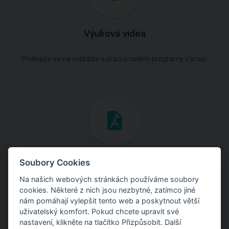
Výuková videa
Podívejte se na ovládání a práci s našimi programy v praxi.
Inženýrské manuály
Soubory Cookies
Na našich webových stránkách používáme soubory
Stáhněte si manuály s teoretickými i praktickými ukázkami
cookies. Některé z nich jsou nezbytné, zatímco jiné
použití programů.
nám pomáhají vylepšit tento web a poskytnout větší
uživatelský komfort. Pokud chcete upravit své
nastavení, klikněte na tlačítko Přizpůsobit. Další