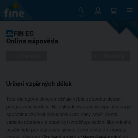
FIN EC
Online nápověda
Stromeček
Nastavení
Určení vzpěrných délek
Toto dialogové okno umožňuje výběr způsobu uložení
posuzovaného dílce. Na základě vybraného typu uložení je
spočítána vzpěrná délka prvku pro daný směr. Šestá
varianta (obrázek s otazníky) umožňuje zadání libovolného
součinitele pro stanovení účinné délky prvku při výpočtu
vzpěru. Varianty "
Ztužené prvky
" a "
Neztužené prvky
" se