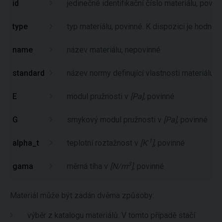
id
jedinečné identifikační číslo materiálu, povin
type
typ materiálu, povinné. K dispozici je hodnota
name
název materiálu, nepovinné
standard
název normy definující vlastnosti materiálu, 
E
modul pružnosti v
[Pa]
, povinné
G
smykový modul pružnosti v
[Pa]
, povinné
-1
alpha_t
teplotní roztažnost v
[K
]
, povinné
3
gama
měrná tíha v
[N/m
]
, povinné
Materiál může být zadán dvěma způsoby:
výběr z katalogu materiálů. V tomto případě stačí