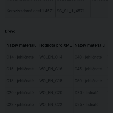
Korozivzdorná ocel 1.4571
SS_SL_1_4571
Dřevo
Název materiálu
Hodnota pro XML
Název materiálu
Ho
C14 - jehličnaté
WO_EN_C14
C40 - jehličnaté
WO
C16 - jehličnaté
WO_EN_C16
C45 - jehličnaté
WO
C18 - jehličnaté
WO_EN_C18
C50 - jehličnaté
WO
C20 - jehličnaté
WO_EN_C20
D30 - listnaté
WO
C22 - jehličnaté
WO_EN_C22
D35 - listnaté
WO