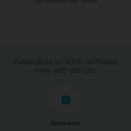
Část <materials> XML souboru
Vyzkoušejte si GEO5 - software,
který šetří váš čas.
Demoverze