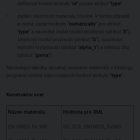
definovat kromě atributu "
id
" pouze atribut "
type
".
zadání vlastností materiálu číselně. V tomto případě
je nutné zadat hodnotu "
numerically
" pro atribut
"
type
" a následně zadat modul pružnosti (atribut "
E
"),
smykový modul pružnosti (atribut "
G
"), součinitel
teplotní roztažnosti (atribut "
alpha_t
") a měrnou tíhu
(atribut "
gama
").
Následující tabulky obsahují seznamy materiálů v katalogu
programu včetně odpovídajících hodnot atributu "
type
":
Konstrukční ocel
Název materiálu
Hodnota pro XML
EN 10025: Fe 360
SS_EC3_EN10025_Fe360