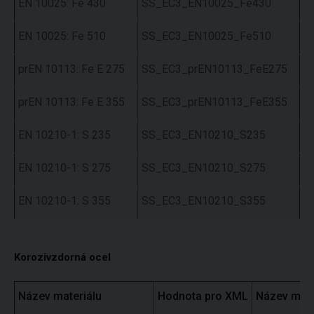
EN 10025: Fe 430
SS_EC3_EN10025_Fe430
EN 10025: Fe 510
SS_EC3_EN10025_Fe510
prEN 10113: Fe E 275
SS_EC3_prEN10113_FeE275
prEN 10113: Fe E 355
SS_EC3_prEN10113_FeE355
EN 10210-1: S 235
SS_EC3_EN10210_S235
EN 10210-1: S 275
SS_EC3_EN10210_S275
EN 10210-1: S 355
SS_EC3_EN10210_S355
Korozivzdorná ocel
Název materiálu
Hodnota pro XML
Název mate