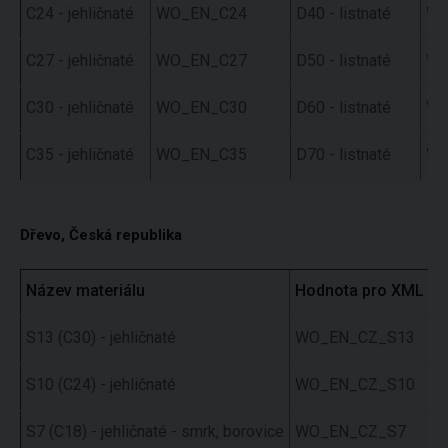
C24 - jehličnaté
WO_EN_C24
D40 - listnaté
WO
C27 - jehličnaté
WO_EN_C27
D50 - listnaté
WO
C30 - jehličnaté
WO_EN_C30
D60 - listnaté
WO
C35 - jehličnaté
WO_EN_C35
D70 - listnaté
WO
Dřevo, Česká republika
Název materiálu
Hodnota pro XML
S13 (C30) - jehličnaté
WO_EN_CZ_S13
S10 (C24) - jehličnaté
WO_EN_CZ_S10
S7 (C18) - jehličnaté - smrk, borovice
WO_EN_CZ_S7