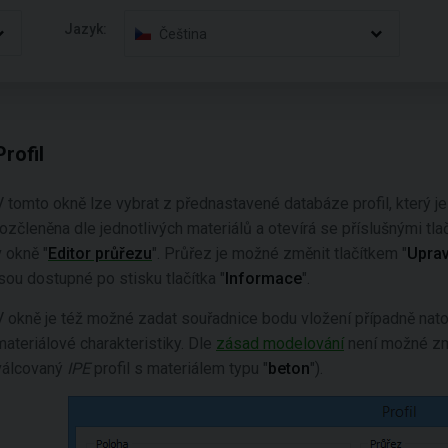
Jazyk:
Čeština
Profil
V tomto okně lze vybrat z přednastavené databáze profil, který j
rozčleněna dle jednotlivých materiálů a otevírá se příslušnými tlačí
v okně "
Editor průřezu
". Průřez je možné změnit tlačítkem "
Uprav
jsou dostupné po stisku tlačítka "
Informace
".
V okně je též možné zadat souřadnice bodu vložení případně nato
materiálové charakteristiky. Dle
zásad modelování
není možné změn
válcovaný
IPE
profil s materiálem typu "
beton
").