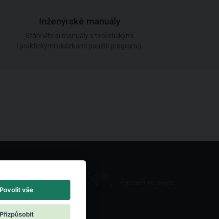
Inženýrské manuály
Stáhněte si manuály s teoretickými
i praktickými ukázkami použití programů.
Partneři ve světě
Povolit vše
Přizpůsobit