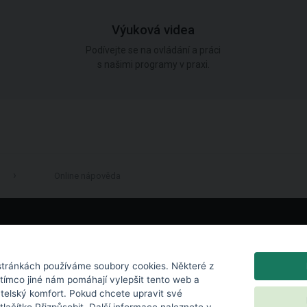
Výuková videa
Podívejte se na ovládání a práci
s našimi programy v praxi.
Online nápověda
LinkedIn
tránkách používáme soubory cookies. Některé z
atímco jiné nám pomáhají vylepšit tento web a
atelský komfort. Pokud chcete upravit své