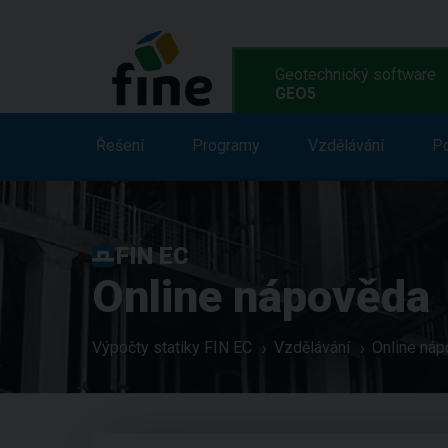
Geotechnický software
GEO5
Řešení
Řešení
Vlastnosti
Programy
Vzdělávání
Programy
Vz
P
FIN EC
Online nápověda
Výpočty statiky FIN EC
Vzdělávání
Online ná