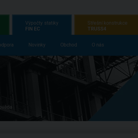
Výpočty statiky
Střešní konstrukce
FIN EC
TRUSS4
dělávání
odpora
Novinky
Podpora
Obchod
Novinky
O nás
Obchod
O n
pověda