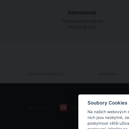
Demoverze
Vyzkoušejte si zdarma
naše programy.
Výpočty statiky FIN EC
Vzdělávání
Soubory Cookies
Sledujte nás:
Youtube
Facebook
Na našich webových s
nich jsou nezbytné, z
poskytnout větší uživ