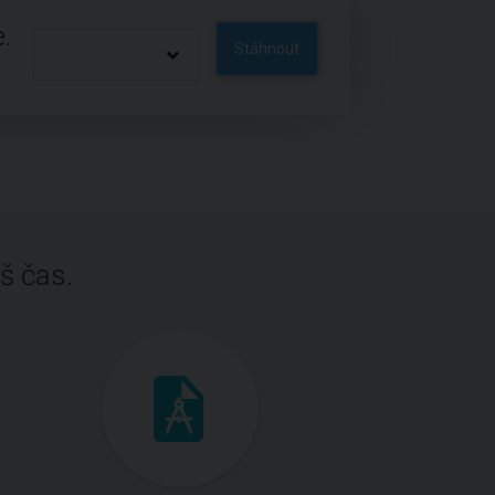
.
Stáhnout
š čas.