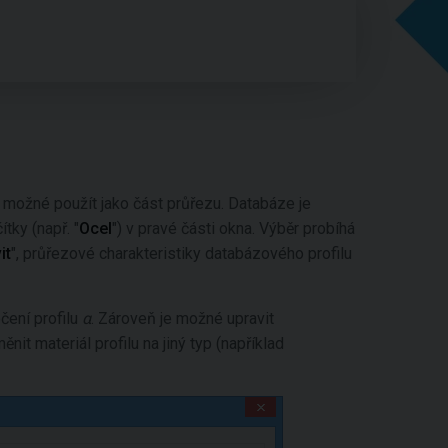
e možné použít jako část průřezu. Databáze je
tky (např. "
Ocel
") v pravé části okna. Výběr probíhá
it
", průřezové charakteristiky databázového profilu
čení profilu
α
. Zároveň je možné upravit
it materiál profilu na jiný typ (například