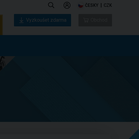
ČESKY
CZK
Vyzkoušet zdarma
Obchod
ás