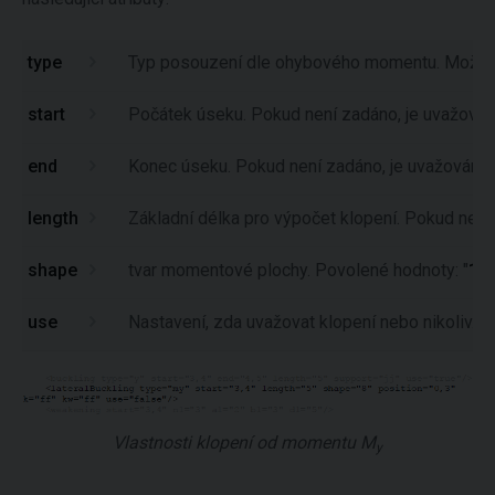
type
Typ posouzení dle ohybového momentu. Možné 
start
Počátek úseku. Pokud není zadáno, je uvažován
end
Konec úseku. Pokud není zadáno, je uvažováno 
length
Základní délka pro výpočet klopení. Pokud není
shape
tvar momentové plochy. Povolené hodnoty: "
1
" -
use
Nastavení, zda uvažovat klopení nebo nikoliv. 
Vlastnosti klopení od momentu M
y