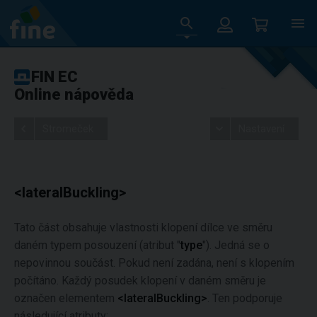
FIN EC
Online nápověda
Stromeček
Nastavení
<lateralBuckling>
Tato část obsahuje vlastnosti klopení dílce ve směru
daném typem posouzení (atribut "
type
"). Jedná se o
nepovinnou součást. Pokud není zadána, není s klopením
počítáno. Každý posudek klopení v daném směru je
označen elementem
<lateralBuckling>
. Ten podporuje
následující atributy: