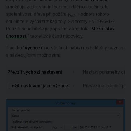
umožňuje zadat vlastní hodnotu dílčího součinitele
spolehlivosti dřeva při požáru
γ
. Hodnota tohoto
M,fi
součinitele vychází z kapitoly
2.3
normy EN 1995-1-2.
Použití součinitele je popsáno v kapitole "
Mezní stav
únosnosti
" teoretické části nápovědy.
Tlačítko "
Výchozí
" po stisknutí nabízí rozbalitelný seznam
s následujícími možnostmi:
Převzít výchozí nastavení
Nastaví parametry dial
Uložit nastavení jako výchozí
Převezme aktuální para