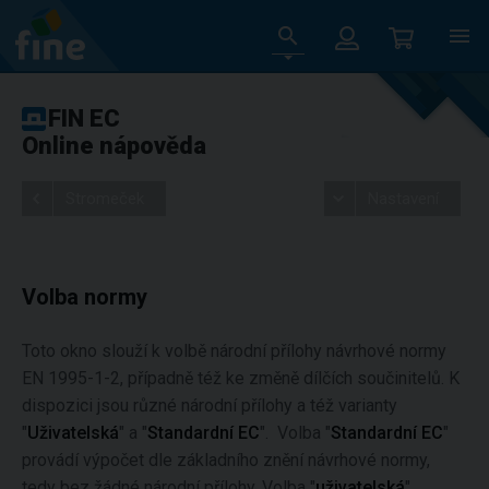
FIN EC
Online nápověda
Stromeček
Nastavení
Volba normy
Toto okno slouží k volbě národní přílohy návrhové normy
EN 1995-1-2, případně též ke změně dílčích součinitelů. K
dispozici jsou různé národní přílohy a též varianty
"
Uživatelská
" a "
Standardní EC
". Volba "
Standardní EC
"
provádí výpočet dle základního znění návrhové normy,
tedy bez žádné národní přílohy. Volba "
uživatelská
"