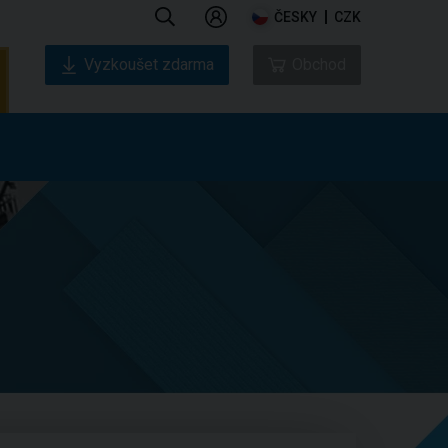
ČESKY
CZK
Vyzkoušet zdarma
Obchod
ás