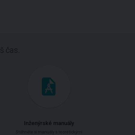
š čas.
Inženýrské manuály
Stáhněte si manuály s teoretickými