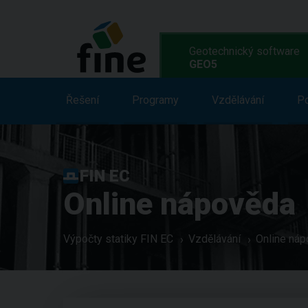
Geotechnický software
GEO5
Řešení
Řešení
Vlastnosti
Programy
Vzdělávání
Programy
Vz
P
FIN EC
Online nápověda
Výpočty statiky FIN EC
Vzdělávání
Online ná