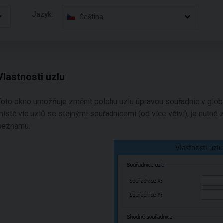
Jazyk:
Čeština
Vlastnosti uzlu
Toto okno umožňuje změnit polohu uzlu úpravou souřadnic v gl
místě víc uzlů se stejnými souřadnicemi (od více větví), je nutné 
seznamu.