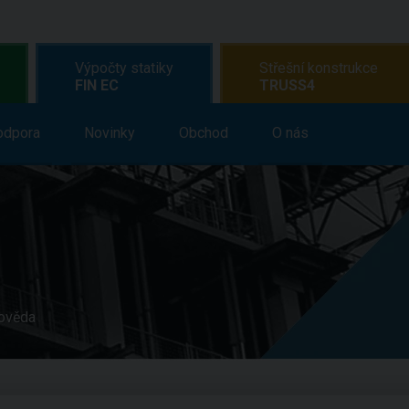
Výpočty statiky
Střešní konstrukce
FIN EC
TRUSS4
dělávání
odpora
Novinky
Podpora
Obchod
Novinky
O nás
Obchod
O n
pověda