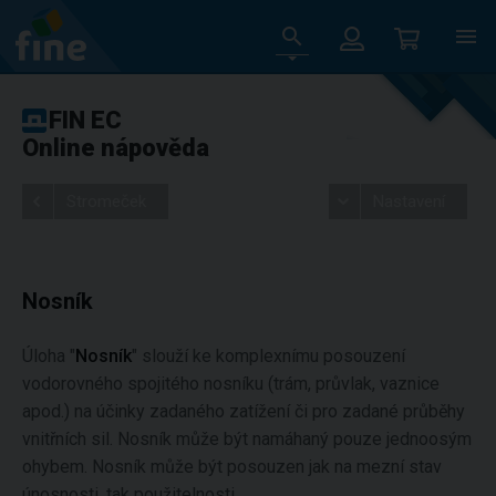
FIN EC
Online nápověda
Stromeček
Nastavení
Nosník
Úloha "
Nosník
" slouží ke komplexnímu posouzení
vodorovného spojitého nosníku (trám, průvlak, vaznice
apod.) na účinky zadaného zatížení či pro zadané průběhy
vnitřních sil. Nosník může být namáhaný pouze jednoosým
ohybem. Nosník může být posouzen jak na mezní stav
únosnosti, tak použitelnosti.