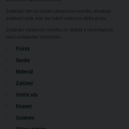
Zadávací rám na úvodní obrazovce nosníku obsahuje
zadávací pole, kde lze měnit celkovou délku prvku.
Zadávání vlastností nosníku se skládá z následujících
částí ovládacího stromečku:
Průřez
Spojky
Materiál
Zatížení
Vnitřní síly
Klopení
Oslabení