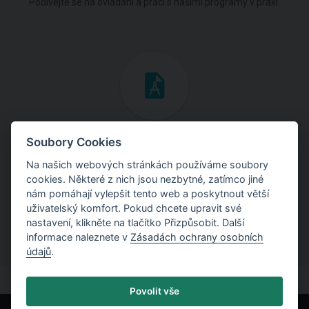
Podívejte se na ovládání a práci s našimi programy v praxi.
Inženýrské manuály
Soubory Cookies
Na našich webových stránkách používáme soubory
Stáhněte si manuály s teoretickými i praktickými ukázkami
cookies. Některé z nich jsou nezbytné, zatímco jiné
použití programů.
nám pomáhají vylepšit tento web a poskytnout větší
uživatelský komfort. Pokud chcete upravit své
nastavení, klikněte na tlačítko Přizpůsobit. Další
informace naleznete v
Zásadách ochrany osobních
údajů
.
Povolit vše