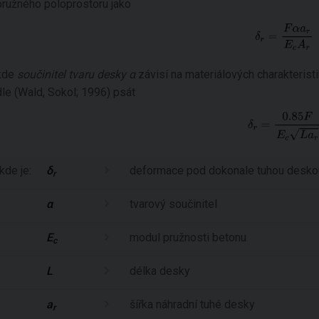
pružného poloprostoru jako
kde
součinitel tvaru desky
α
závisí na materiálových charakteris
dle (Wald, Sokol; 1996) psát
kde je:
δ
deformace pod dokonale tuhou desko
r
α
tvarový součinitel
E
modul pružnosti betonu
c
L
délka desky
a
šířka náhradní tuhé desky
r