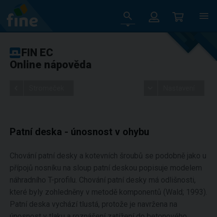
FIN EC
Online nápověda
Stromeček
Nastavení
Patní deska - únosnost v ohybu
Chování patní desky a kotevních šroubů se podobně jako u
přípojů nosníku na sloup patní deskou popisuje modelem
náhradního T-profilu. Chování patní desky má odlišnosti,
které byly zohledněny v metodě komponentů (Wald; 1993).
Patní deska vychází tlustá, protože je navržena na
únosnost v tlaku a roznášení zatížení do betonového