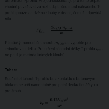
deformací T-profilu. Pro jednoduchost je pro tento případ
vhodné považovat za rozhodující únosnost náhradního T-
profilu pouze se dvěma klouby v desce, čemuž odpovídá
síla
Plastický moment únosnosti
m
se vypočte pro
pl.Rd
jednotkovou délku. Pro určení náhradní délky T-profilu
l
eff.1
se použije metoda liniových kloubů.
Tuhost
Součinitel tuhosti T-profilu bez kontaktu s betonovým
blokem se určí samostatně pro patní desku tloušťky
t
a
pro šroub