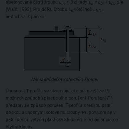
obetonované části šroubu
L
≈ 8 d
, tedy
L
= L
+ L
, dle
be
b
bf
be
(Wald; 1993). Pro délku šroubu
L
větší než
L
b
b.lim
nedochází k páčení.
Náhradní délka kotevního šroubu
Únosnost T-profilu se stanovuje jako nejmenší ze tří
možných způsobů plastického porušení. Porušení
F1
představuje způsob porušení T-profilu s tenkou patní
deskou a únosnými kotevními šrouby. Při porušení se v
patní desce vytvoří plastický kloubový mechanismus se
čtyřmi klouby.