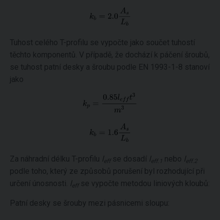
Tuhost celého T-profilu se vypočte jako součet tuhostí
těchto komponentů. V případě, že dochází k páčení šroubů,
se tuhost patní desky a šroubu podle EN 1993-1-8 stanoví
jako
Za náhradní délku T-profilu
l
se dosadí
l
nebo
l
eff
eff.1
eff.2
podle toho, který ze způsobů porušení byl rozhodující při
určení únosnosti.
l
se vypočte metodou liniových kloubů:
eff
Patní desky se šrouby mezi pásnicemi sloupu: