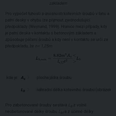
základem
Pro výpočet tuhosti a únosnosti kotevních šroubů v tahu a
patní desky v ohybu lze přijmout zjednodušující
předpoklady (Weynand; 1999). Hranice mezi případy, kdy
je patní deska v kontaktu s betonovým základem a
způsobuje páčení šroubů a kdy není v kontaktu se určí za
předpokladu, že
n= 1,25m
.
kde je:
A
plocha jádra šroubu
s
L
náhradní délka kotevního šroubu (obrázek ní
b
Pro zabetonované šrouby sestává
L
z volné
b
neobetonované délky šroubu
L
a z účinné délky
bf