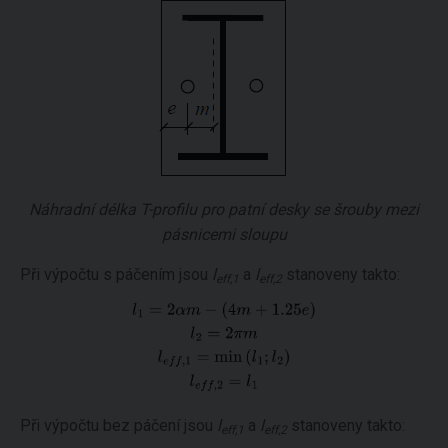
Náhradní délka T-profilu pro patní desky se šrouby mezi
pásnicemi sloupu
Při výpočtu s páčením jsou
l
a
l
stanoveny takto:
eff,1
eff,2
Při výpočtu bez páčení jsou
l
a
l
stanoveny takto:
eff,1
eff,2