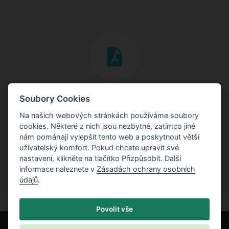
Inženýrské manuály
Soubory Cookies
Na našich webových stránkách používáme soubory
Stáhněte si manuály s teoretickými i praktickými ukázkami
cookies. Některé z nich jsou nezbytné, zatímco jiné
použití programů.
nám pomáhají vylepšit tento web a poskytnout větší
uživatelský komfort. Pokud chcete upravit své
nastavení, klikněte na tlačítko Přizpůsobit. Další
informace naleznete v
Zásadách ochrany osobních
údajů
.
Povolit vše