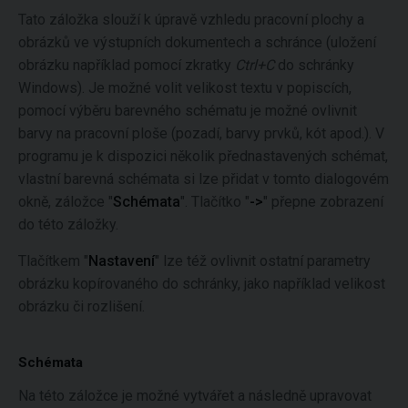
Tato záložka slouží k úpravě vzhledu pracovní plochy a
obrázků ve výstupních dokumentech a schránce (uložení
obrázku například pomocí zkratky
Ctrl+C
do schránky
Windows). Je možné volit velikost textu v popiscích,
pomocí výběru barevného schématu je možné ovlivnit
barvy na pracovní ploše (pozadí, barvy prvků, kót apod.). V
programu je k dispozici několik přednastavených schémat,
vlastní barevná schémata si lze přidat v tomto dialogovém
okně, záložce "
Schémata
". Tlačítko "
->
" přepne zobrazení
do této záložky.
Tlačítkem "
Nastavení
" lze též ovlivnit ostatní parametry
obrázku kopírovaného do schránky, jako například velikost
obrázku či rozlišení.
Schémata
Na této záložce je možné vytvářet a následně upravovat