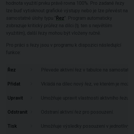
hodnota využití prvku právě rovna 100%. Pro zadané řezy
lze buď vytisknout grafické výstupy nebo je lze převést na
samostatné úlohy typu "
Řez
". Program automaticky
zobrazuje kritický průřez na dílci (tj. ten s největším
využitím), další řezy mohou být vloženy ručně.
Pro práci s řezy jsou v programu k dispozici následující
funkce:
Řez
Převede aktivní řez v tabulce na samostatno
Přidat
Vkládá na dílec nový řez, ve kterém je mož
Upravit
Umožňuje upravit vlastnosti aktivního řezu p
Odstranit
Odstraní aktivní řez pro posouzení.
Tisk
Umožňuje výsledky posouzení v jednotlivých