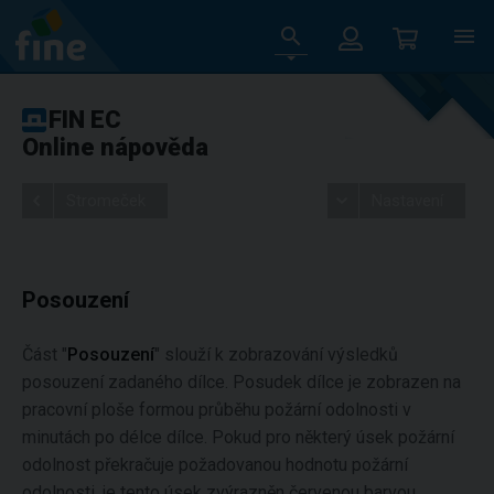
FIN EC
Online nápověda
Stromeček
Nastavení
Posouzení
Část "
Posouzení
" slouží k zobrazování výsledků
posouzení zadaného dílce. Posudek dílce je zobrazen na
pracovní ploše formou průběhu požární odolnosti v
minutách po délce dílce. Pokud pro některý úsek požární
odolnost překračuje požadovanou hodnotu požární
odolnosti, je tento úsek zvýrazněn červenou barvou.