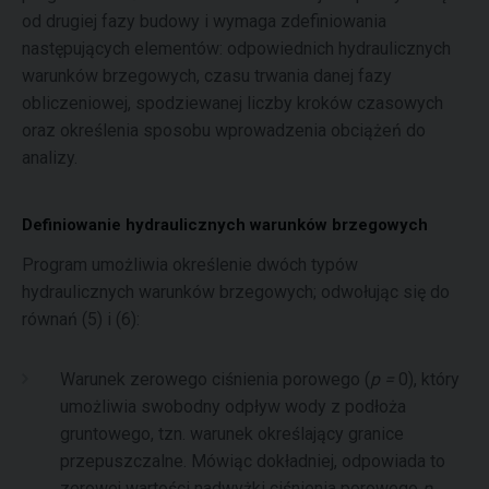
od drugiej fazy budowy i wymaga zdefiniowania
następujących elementów: odpowiednich hydraulicznych
warunków brzegowych, czasu trwania danej fazy
obliczeniowej, spodziewanej liczby kroków czasowych
oraz określenia sposobu wprowadzenia obciążeń do
analizy.
Definiowanie hydraulicznych warunków brzegowych
Program umożliwia określenie dwóch typów
hydraulicznych warunków brzegowych; odwołując się do
równań (5) i (6):
Warunek zerowego ciśnienia porowego (
p =
0), który
umożliwia swobodny odpływ wody z podłoża
gruntowego, tzn. warunek określający granice
przepuszczalne. Mówiąc dokładniej, odpowiada to
zerowej wartości nadwyżki ciśnienia porowego
p
.