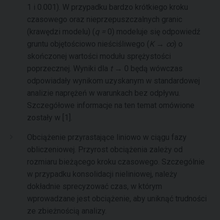
1 i 0.001). W przypadku bardzo krótkiego kroku
czasowego oraz nieprzepuszczalnych granic
(krawędzi modelu) (
q =
0) modeluje się odpowiedź
gruntu objętościowo nieściśliwego (
K → ∞
) o
skończonej wartości modułu sprężystości
poprzecznej. Wyniki dla
t →
0 będą wówczas
odpowiadały wynikom uzyskanym w standardowej
analizie naprężeń w warunkach bez odpływu.
Szczegółowe informacje na ten temat omówione
zostały w [1].
Obciążenie przyrastające liniowo w ciągu fazy
obliczeniowej. Przyrost obciążenia zależy od
rozmiaru bieżącego kroku czasowego. Szczególnie
w przypadku konsolidacji nieliniowej, należy
dokładnie sprecyzować czas, w którym
wprowadzane jest obciążenie, aby uniknąć trudności
ze zbieżnością analizy.