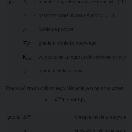
gdzie:
M
-
moduł Biota, założony w zakresie
M =
(100-1
α
-
parametr Biota, typowa wartość
α =
1
p
-
ciśnienie porowe
p
-
gradient ciśnienia porowego
K
-
współczynniki regresji dla całkowicie nasyc
sat
i
-
gradient hydrauliczny
g
Prędkość zmian całkowitego ciśnienia jest opisana przez:
gdzie:
-
bieżąca macierz sztywnośc
p
-
nadwyżka ciśnienia porowe