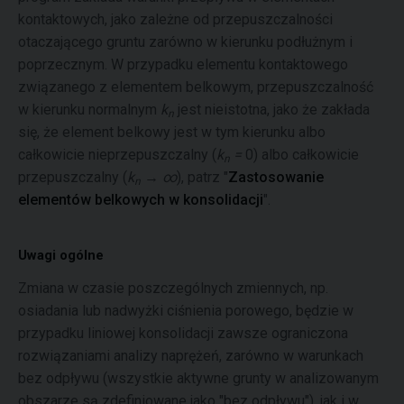
kontaktowych, jako zależne od przepuszczalności
otaczającego gruntu zarówno w kierunku podłużnym i
poprzecznym. W przypadku elementu kontaktowego
związanego z elementem belkowym, przepuszczalność
w kierunku normalnym
k
jest nieistotna, jako że zakłada
n
się, że element belkowy jest w tym kierunku albo
całkowicie nieprzepuszczalny (
k
=
0) albo całkowicie
n
przepuszczalny (
k
→ ∞
), patrz "
Zastosowanie
n
elementów belkowych w konsolidacji
".
Uwagi ogólne
Zmiana w czasie poszczególnych zmiennych, np.
osiadania lub nadwyżki ciśnienia porowego, będzie w
przypadku liniowej konsolidacji zawsze ograniczona
rozwiązaniami analizy naprężeń, zarówno w warunkach
bez odpływu (wszystkie aktywne grunty w analizowanym
obszarze są zdefiniowane jako "bez odpływu"), jak i w