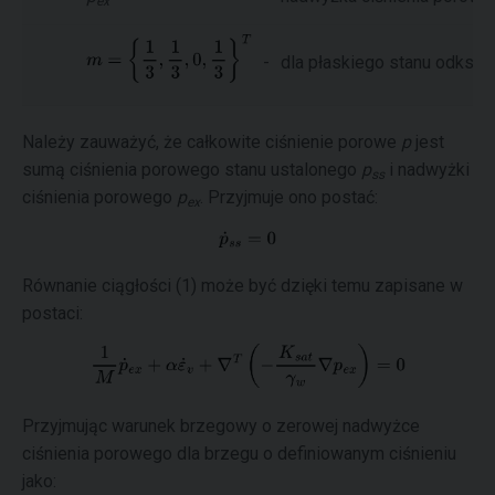
ex
-
dla płaskiego stanu odkszta
Należy zauważyć, że całkowite ciśnienie porowe
p
jest
sumą ciśnienia porowego stanu ustalonego
p
i nadwyżki
ss
ciśnienia porowego
p
. Przyjmuje ono postać:
ex
Równanie ciągłości (1) może być dzięki temu zapisane w
postaci:
Przyjmując warunek brzegowy o zerowej nadwyżce
ciśnienia porowego dla brzegu o definiowanym ciśnieniu
jako: