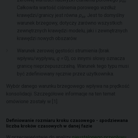
ex
Całkowita wartość ciśnienia porowego wzdłuż
krawędzi/granicy jest równa
p
. Jest to domyślny
ss
warunek brzegowy, dotyczy zarówno wszystkich
zewnętrznych krawędzi modelu, jaki i zewnętrznych
krawędzi nowych obszarów.
Warunek zerowej gęstości strumienia (brak
wpływu/wypływu,
q =
0), co innymi słowy oznacza
granicę nieprzepuszczalną. Warunek tego typu musi
być zdefiniowany ręcznie przez użytkownika.
Wybór danego warunku brzegowego wpływa na prędkość
konsolidacji. Szczegółowe informacje na ten temat
omówione zostały w [1].
Definiowanie rozmiaru kroku czasowego - spodziewana
liczba kroków czasowych w danej fazie
W przeciwieństwie do analizy
nieustalonego przepływu