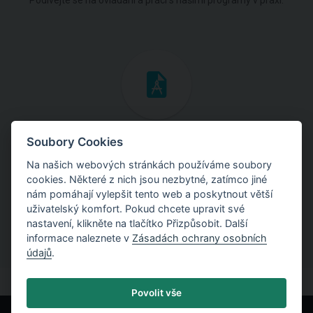
Podívejte se na ovládání a práci s našimi programy v praxi.
Inženýrské manuály
Soubory Cookies
Na našich webových stránkách používáme soubory
Stáhněte si manuály s teoretickými i praktickými ukázkami
cookies. Některé z nich jsou nezbytné, zatímco jiné
použití programů.
nám pomáhají vylepšit tento web a poskytnout větší
uživatelský komfort. Pokud chcete upravit své
nastavení, klikněte na tlačítko Přizpůsobit. Další
informace naleznete v
Zásadách ochrany osobních
údajů
.
Povolit vše