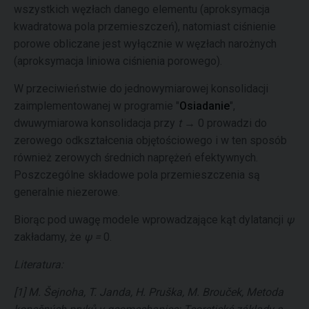
wszystkich węzłach danego elementu (aproksymacja
kwadratowa pola przemieszczeń), natomiast ciśnienie
porowe obliczane jest wyłącznie w węzłach narożnych
(aproksymacja liniowa ciśnienia porowego).
W przeciwieństwie do jednowymiarowej konsolidacji
zaimplementowanej w programie "
Osiadanie
",
dwuwymiarowa konsolidacja przy
t →
0 prowadzi do
zerowego odkształcenia objętościowego i w ten sposób
również zerowych średnich naprężeń efektywnych.
Poszczególne składowe pola przemieszczenia są
generalnie niezerowe.
Biorąc pod uwagę modele wprowadzające kąt dylatancji
ψ
zakładamy, że
ψ =
0.
Literatura:
[1] M. Šejnoha, T. Janda, H. Pruška, M. Brouček, Metoda