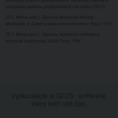
konečných prvků v geomechanice: Teoretické základy a
inženýrské aplikace, předpokládaný rok vydání (2015)
[2] Z. Bittnar and J. Šejnoha, Numerické Metody
Mechaniky II. České vysoké učení technické v Praze, 1992
[3] Z. Bittnar and J. Šejnoha, Numerical methods in
structural engineering, ASCE Press, 1996
Vyzkoušejte si GEO5 - software,
který šetří váš čas.