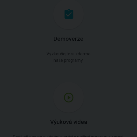
Demoverze
Vyzkoušejte si zdarma
naše programy.
Výuková videa