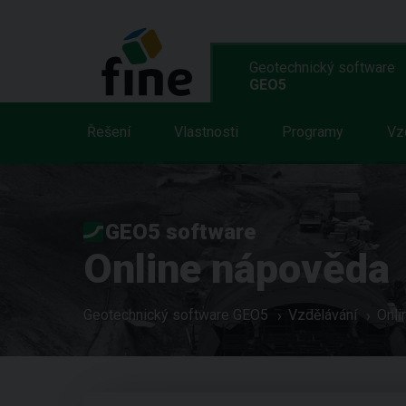
Geotechnický software
GEO5
Řešení
Vlastnosti
Programy
Vz
GEO5 software
Online nápověda
Geotechnický software GEO5
Vzdělávání
Onli