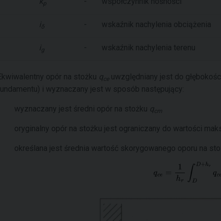
k
-
współczynnik nośności
p
i
-
wskaźnik nachylenia obciążenia
δ
i
-
wskaźnik nachylenia terenu
g
Ekwiwalentny opór na stożku
q
uwzględniany jest do głębokoś
ce
fundamentu) i wyznaczany jest w sposób następujący:
wyznaczany jest średni opór na stożku
q
cm
oryginalny opór na stożku jest ograniczany do wartości ma
określana jest średnia wartość skorygowanego oporu na st