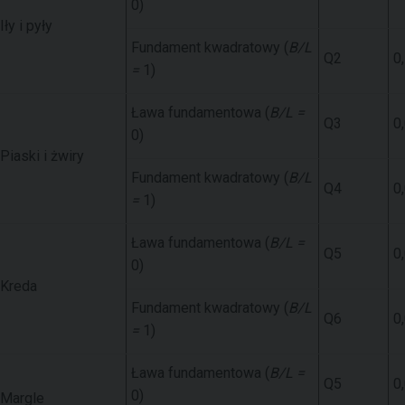
0)
Iły i pyły
Fundament kwadratowy (
B/L
Q2
0
=
1)
Ława fundamentowa (
B/L =
Q3
0
0)
Piaski i żwiry
Fundament kwadratowy (
B/L
Q4
0
=
1)
Ława fundamentowa (
B/L =
Q5
0
0)
Kreda
Fundament kwadratowy (
B/L
Q6
0
=
1)
Ława fundamentowa (
B/L =
Q5
0
0)
Margle