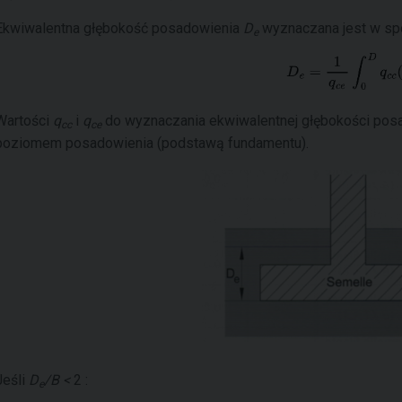
Ekwiwalentna głębokość posadowienia
D
wyznaczana jest w sp
e
Wartości
q
i
q
do wyznaczania ekwiwalentnej głębokości pos
cc
ce
poziomem posadowienia (podstawą fundamentu).
Jeśli
D
/B <
2 :
e