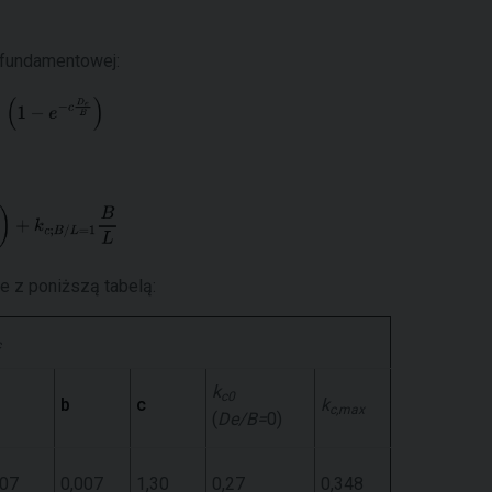
 fundamentowej:
e z poniższą tabelą:
c
k
c0
b
c
k
c,max
(
De/B=
0)
,07
0,007
1,30
0,27
0,348