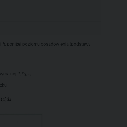
ci
h
poniżej poziomu posadowienia (podstawy
r
ksymalnej
1,3q
cm
ożku