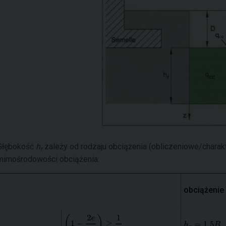
Głębokość
h
zależy od rodzaju obciążenia (obliczeniowe/charakt
r
mimośrodowości obciążenia:
obciążenie