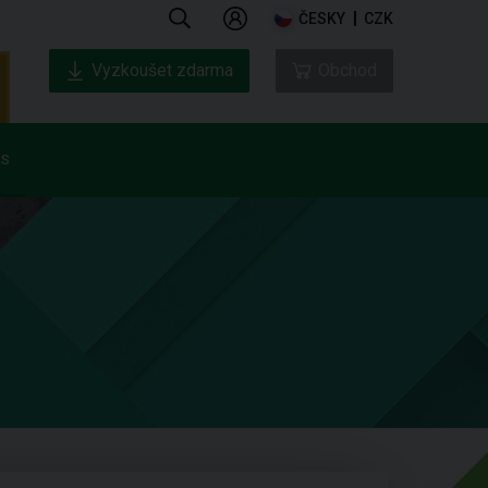
ČESKY
CZK
Vyzkoušet zdarma
Obchod
ás