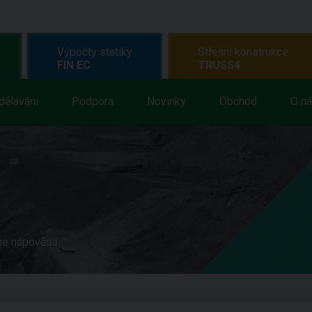
Výpočty statiky
Střešní konstrukce
FIN EC
TRUSS4
dělávání
Podpora
Novinky
Obchod
O n
ne nápověda