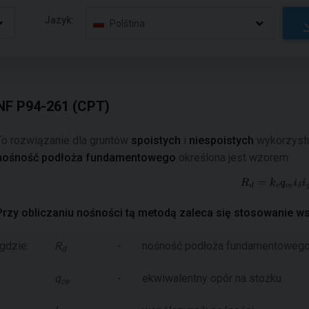
Jazyk:
Polština
NF P94-261 (CPT)
To rozwiązanie dla gruntów
spoistych
i
niespoistych
wykorzystu
nośność podłoża fundamentowego
określona jest wzorem:
Przy obliczaniu nośności tą metodą zaleca się stosowanie 
gdzie:
R
-
nośność podłoża fundamentoweg
d
q
-
ekwiwalentny opór na stożku
ce