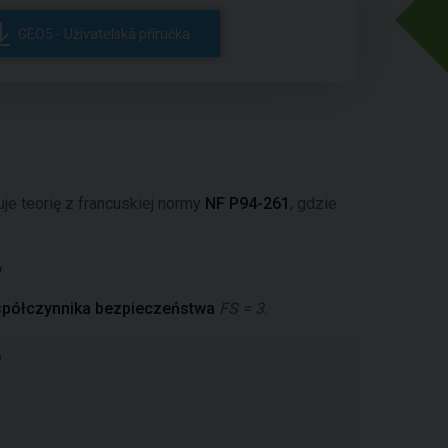
GEO5 - Uživatelská příručka
je teorię z francuskiej normy
NF P94-261
, gdzie
współczynnika bezpieczeństwa
FS = 3
.
o