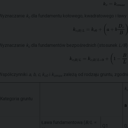
Wyznaczanie
k
dla fundamentu kołowego, kwadratowego i ławy
c
Wyznaczanie
k
dla fundamentów bezpośrednich (stosunek
L/B
)
c
Współczynniki
a
,
b
,
c
,
k
i
k
zależą od rodzaju gruntu, zgodni
c0
cmax
k
Kategoria gruntu
a
Ława fundamentowa (
B/L =
Q1
0