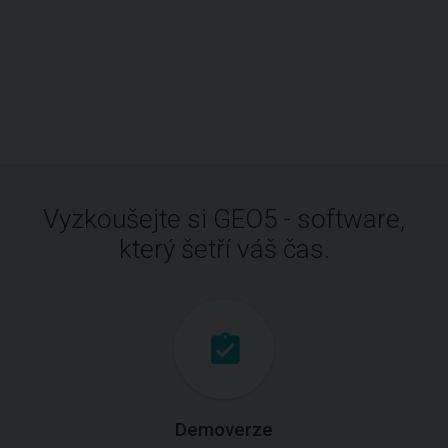
Vyzkoušejte si GEO5 - software,
který šetří váš čas.
Demoverze