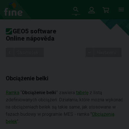
GEO5 software
Online nápověda
Stromeček
Nastavení
Obciążenie belki
Ramka
“
Obciążenie belki
” zawiera
tabelę
z listą
zdefiniowanych obciążeń. Działania, które można wykonać
na obciążeniach belek są takie same, jak stosowane w
fazach budowy w programie MES - ramka "
Obciążenia
belek
".