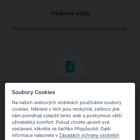
Výuková videa
Podívejte se na ovládání a práci s našimi programy v praxi.
Inženýrské manuály
Soubory Cookies
Na našich webových stránkách používáme soubory
Stáhněte si manuály s teoretickými i praktickými ukázkami
cookies. Některé z nich jsou nezbytné, zatímco jiné
použití programů.
nám pomáhají vylepšit tento web a poskytnout větší
uživatelský komfort. Pokud chcete upravit své
nastavení, klikněte na tlačítko Přizpůsobit. Další
informace naleznete v
Zásadách ochrany osobních