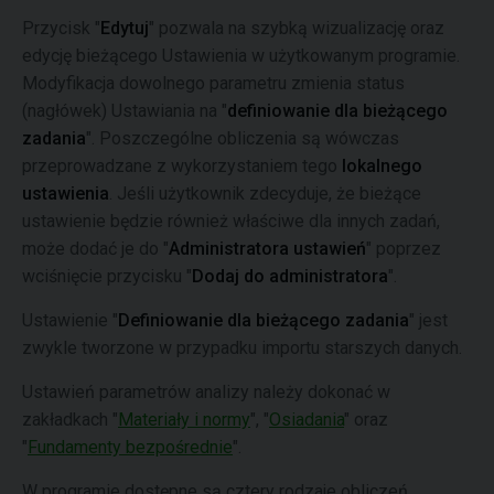
Przycisk "
Edytuj
" pozwala na szybką wizualizację oraz
edycję bieżącego Ustawienia w użytkowanym programie.
Modyfikacja dowolnego parametru zmienia status
(nagłówek) Ustawiania na "
definiowanie dla bieżącego
zadania
". Poszczególne obliczenia są wówczas
przeprowadzane z wykorzystaniem tego
lokalnego
ustawienia
. Jeśli użytkownik zdecyduje, że bieżące
ustawienie będzie również właściwe dla innych zadań,
może dodać je do "
Administratora ustawień
" poprzez
wciśnięcie przycisku "
Dodaj do administratora
".
Ustawienie "
Definiowanie dla bieżącego zadania
" jest
zwykle tworzone w przypadku importu starszych danych.
Ustawień parametrów analizy należy dokonać w
zakładkach "
Materiały i normy
", "
Osiadania
" oraz
"
Fundamenty bezpośrednie
".
W programie dostępne są cztery rodzaje obliczeń