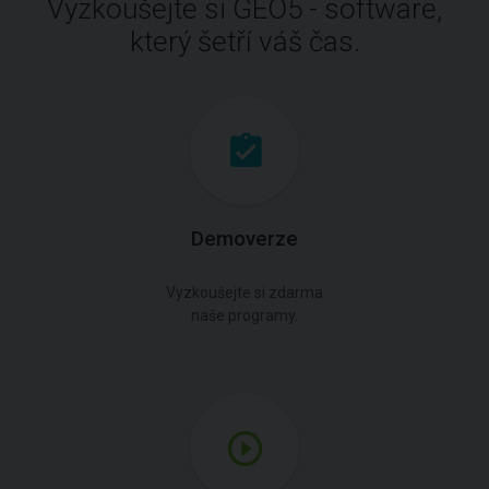
Vyzkoušejte si GEO5 - software,
který šetří váš čas.
Demoverze
Vyzkoušejte si zdarma
naše programy.