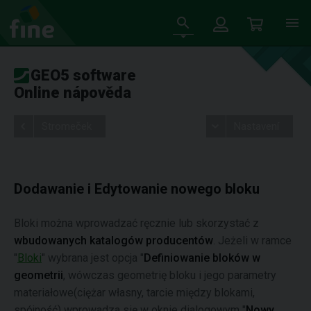
GEO5 software
Online nápověda
Stromeček
Nastavení
Dodawanie i Edytowanie nowego bloku
Bloki można wprowadzać ręcznie lub skorzystać z
wbudowanych katalogów producentów
. Jeżeli w ramce
"
Bloki
" wybrana jest opcja "
Definiowanie bloków w
geometrii
, wówczas geometrię bloku i jego parametry
materiałowe(ciężar własny, tarcie między blokami,
spójność) wprowadza się w oknie dialogowym "
Nowy