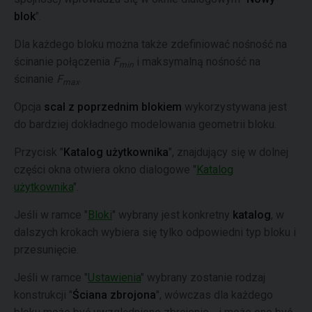
blok
".
Dla każdego bloku można także zdefiniować nośność na
ścinanie połączenia
F
i maksymalną nośność na
min
ścinanie
F
.
max
Opcja
scal z poprzednim blokiem
wykorzystywana jest
do bardziej dokładnego modelowania geometrii bloku.
Przycisk "
Katalog użytkownika
", znajdujący się w dolnej
części okna otwiera okno dialogowe "
Katalog
użytkownika
".
Jeśli w ramce "
Bloki
" wybrany jest konkretny
katalog
, w
dalszych krokach wybiera się tylko odpowiedni typ bloku i
przesunięcie.
Jeśli w ramce "
Ustawienia
" wybrany zostanie rodzaj
konstrukcji "
Ściana zbrojona
", wówczas dla każdego