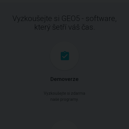
Vyzkoušejte si GEO5 - software,
který šetří váš čas.
Demoverze
Vyzkoušejte si zdarma
naše programy.