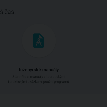
š čas.
Inženýrské manuály
Stáhněte si manuály s teoretickými
i praktickými ukázkami použití programů.