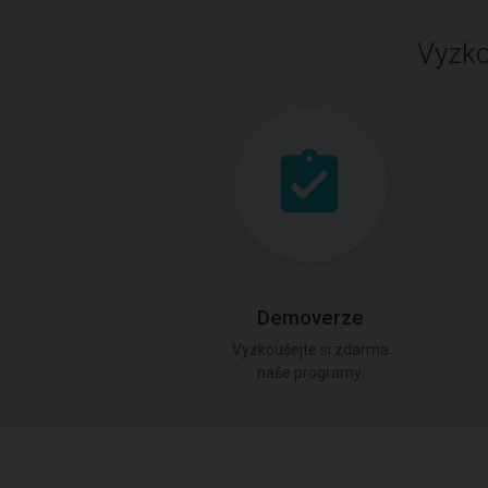
Vyzko
Demoverze
Vyzkoušejte si zdarma
naše programy.