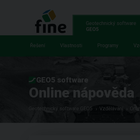
Geotechnický software
GEO5
Řešení
Vlastnosti
Programy
Vz
GEO5 software
Online nápověda
Geotechnický software GEO5
Vzdělávání
Onli