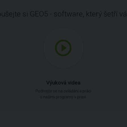
ušejte si GEO5 - software, který šetří vá
Výuková videa
Podívejte se na ovládání a práci
s našimi programy v praxi.