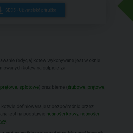
GEO5 - Uživatelská příručka
dawanie (edycja) kotew wykonywane jest w oknie
finiowanych kotew na pulpicie za
,
prętowe
,
splotowe
) oraz bierne (
śrubowe
,
prętowe
,
 w kotwie definiowana jest bezpośrednio przez
zana jest na podstawie
nośności kotwy
,
nośności
awy
.