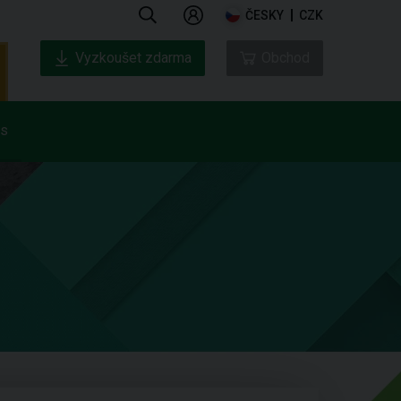
ČESKY
CZK
Vyzkoušet zdarma
Obchod
ás