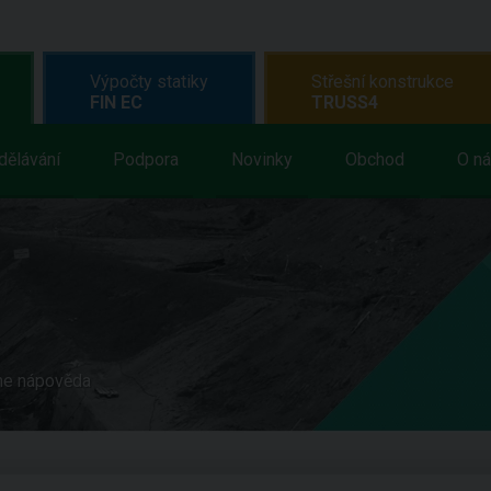
Výpočty statiky
Střešní konstrukce
FIN EC
TRUSS4
dělávání
Podpora
Novinky
Obchod
O n
ne nápověda