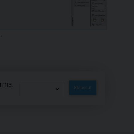
"
arma.
Stáhnout