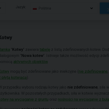
Jazyk:
Polština
Kotwy
Ramka
"
Kotwy
" zawiera
tabelę
z listą zdefiniowanych kotew. Do
dialogowym "
Nowa kotew
". Istnieje także możliwość edycji zde
pomocą
aktywnych obiektów
.
Kotwy
mogą być zdefiniowane jako iniekcyjne (
nie zdefiniowane
z płytą kotwiącą
).
W przypadku wyboru rodzaju kotwy jako
nie zdefiniowane
, siła
użytkownika. W pozostałych przypadkach, siła w kotwie wyznac
kotwy na wyciąganie z gruntu
oraz
nośności na wyciąganie z buł