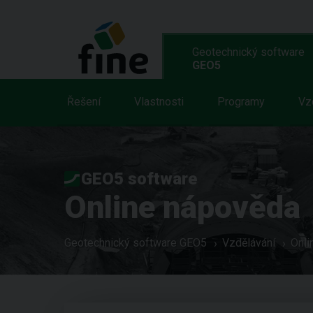
Geotechnický software
GEO5
Řešení
Vlastnosti
Programy
Vz
GEO5 software
Online nápověda
Geotechnický software GEO5
Vzdělávání
Onli