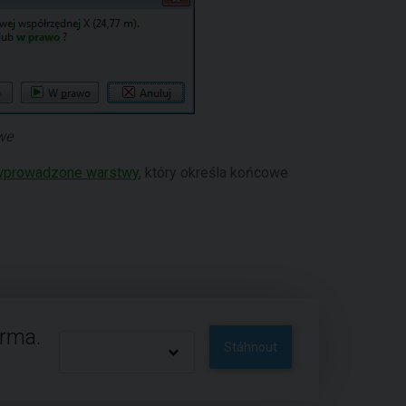
we
 wprowadzone warstwy
, który określa końcowe
arma.
Stáhnout