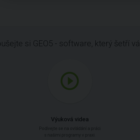
ušejte si GEO5 - software, který šetří vá
Výuková videa
Podívejte se na ovládání a práci
s našimi programy v praxi.