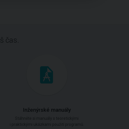
š čas.
Inženýrské manuály
Stáhněte si manuály s teoretickými
i praktickými ukázkami použití programů.