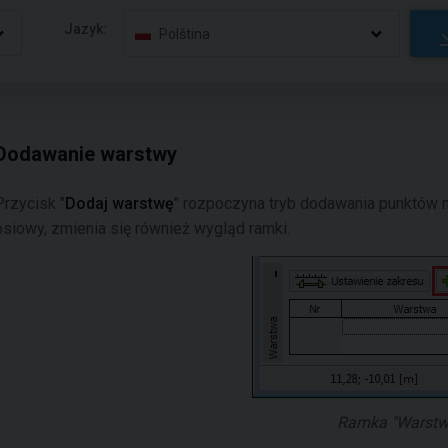
Jazyk:
Polština
Dodawanie warstwy
Przycisk "
Dodaj warstwę
" rozpoczyna tryb dodawania punktów 
osiowy, zmienia się również wygląd ramki.
Ramka "Warstw