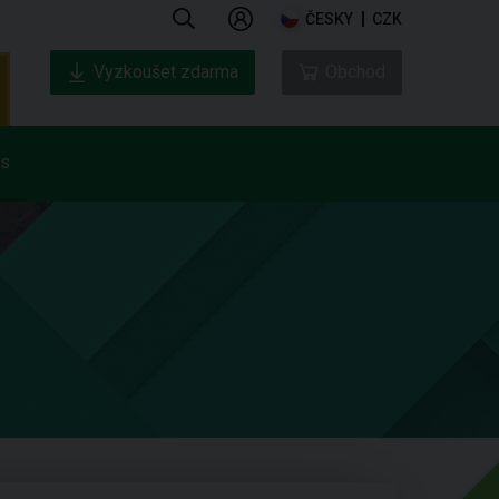
ČESKY
CZK
Vyzkoušet zdarma
Obchod
ás