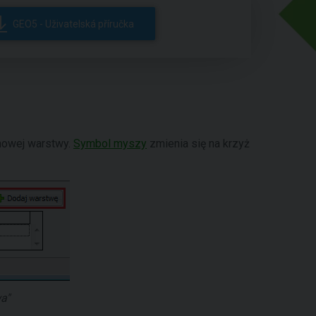
GEO5 - Uživatelská příručka
nowej warstwy.
Symbol myszy
zmienia się na krzyż
a"