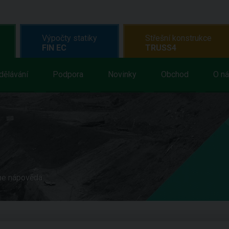
Výpočty statiky
Střešní konstrukce
FIN EC
TRUSS4
dělávání
Podpora
Novinky
Obchod
O n
ne nápověda