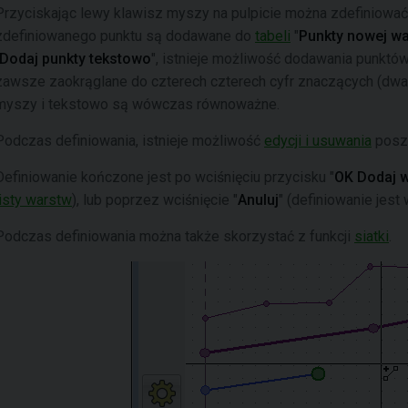
Przyciskając lewy klawisz myszy na pulpicie można zdefiniować
zdefiniowanego punktu są dodawane do
tabeli
"
Punkty nowej w
Dodaj punkty tekstowo
", istnieje możliwość dodawania punktó
zawsze zaokrąglane do czterech czterech cyfr znaczących (dwa 
myszy i tekstowo są wówczas równoważne.
Podczas definiowania, istnieje możliwość
edycji i usuwania
posz
Definiowanie kończone jest po wciśnięciu przycisku "
OK Dodaj 
listy warstw
), lub poprzez wciśnięcie "
Anuluj
" (definiowanie jes
Podczas definiowania można także skorzystać z funkcji
siatki
.