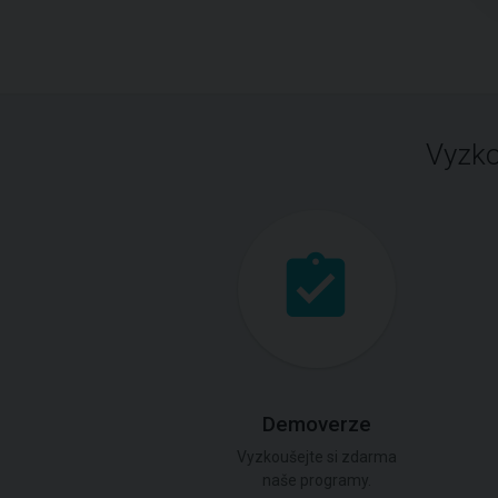
Vyzko
Demoverze
Vyzkoušejte si zdarma
naše programy.