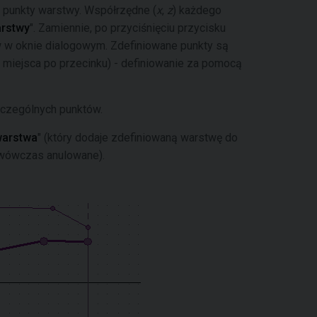
 punkty warstwy. Współrzędne (
x
,
z
) każdego
arstwy
". Zamiennie, po przyciśnięciu przycisku
w w oknie dialogowym. Zdefiniowane punkty są
miejsca po przecinku) - definiowanie za pomocą
czególnych punktów.
warstwa
" (który dodaje zdefiniowaną warstwę do
t wówczas anulowane).