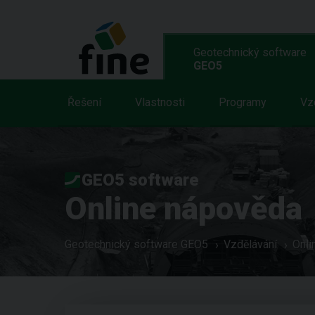
Geotechnický software
GEO5
Řešení
Vlastnosti
Programy
Vz
GEO5 software
Online nápověda
Geotechnický software GEO5
Vzdělávání
Onli