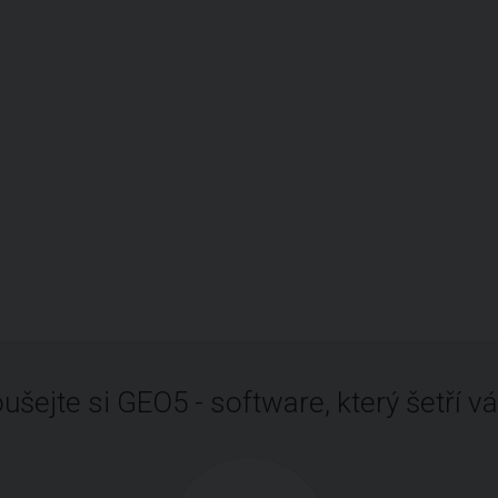
ušejte si GEO5 - software, který šetří vá