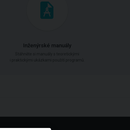
Inženýrské manuály
Stáhněte si manuály s teoretickými
i praktickými ukázkami použití programů.