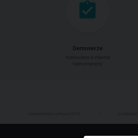
Demoverze
Vyzkoušejte si zdarma
naše programy.
Geotechnický software GEO5
Vzdělávání