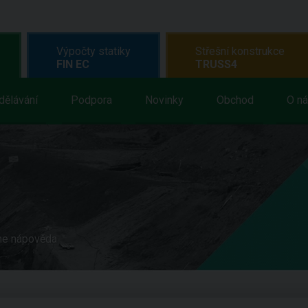
Výpočty statiky
Střešní konstrukce
FIN EC
TRUSS4
dělávání
Podpora
Novinky
Obchod
O n
ne nápověda