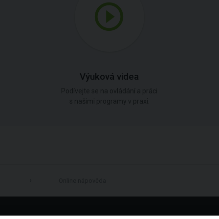
Výuková videa
Podívejte se na ovládání a práci
s našimi programy v praxi.
Online nápověda