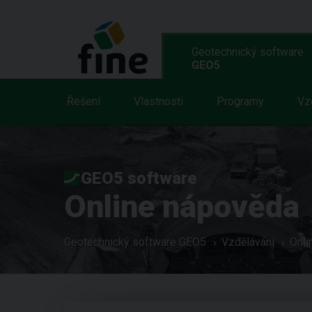
Geotechnický software
GEO5
Řešení
Vlastnosti
Programy
Vz
GEO5 software
Online nápověda
Geotechnický software GEO5
Vzdělávání
Onli