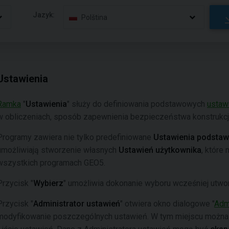
Jazyk:
Polština
Ustawienia
Ramka
"
Ustawienia
" służy do definiowania podstawowych
ustaw
w obliczeniach, sposób zapewnienia bezpieczeństwa konstrukcj
Programy zawiera nie tylko predefiniowane
Ustawienia podsta
umożliwiają stworzenie własnych
Ustawień użytkownika
, które
wszystkich programach GEO5.
Przycisk "
Wybierz
" umożliwia dokonanie wyboru wcześniej utwo
Przycisk "
Administrator ustawień
" otwiera okno dialogowe "
Admi
modyfikowanie poszczególnych ustawień. W tym miejscu można 