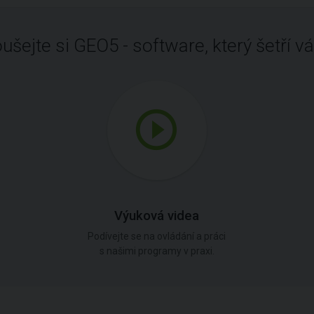
ušejte si GEO5 - software, který šetří vá
Výuková videa
Podívejte se na ovládání a práci
s našimi programy v praxi.