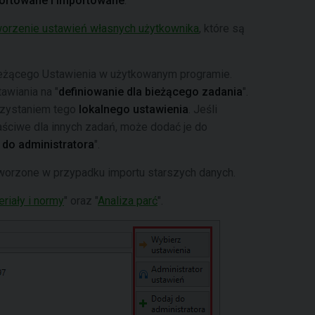
ortowane i importowane
.
worzenie ustawień własnych użytkownika
, które są
bieżącego Ustawienia w użytkowanym programie.
awiania na "
definiowanie dla bieżącego zadania
".
rzystaniem tego
lokalnego ustawienia
. Jeśli
aściwe dla innych zadań, może dodać je do
 do administratora
".
tworzone w przypadku importu starszych danych.
riały i normy
" oraz "
Analiza parć
".