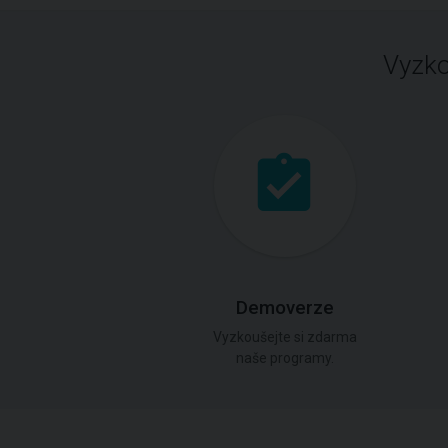
Vyzko
Demoverze
Vyzkoušejte si zdarma
naše programy.