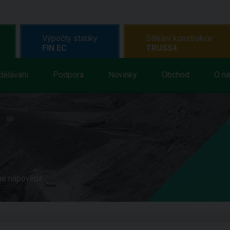
Výpočty statiky
Střešní konstrukce
FIN EC
TRUSS4
dělávání
Podpora
Novinky
Obchod
O n
ne nápověda