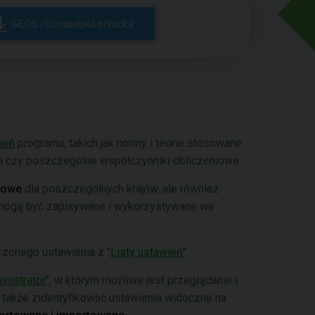
GEO5 - Uživatelská příručka
ień
programu, takich jak normy i teorie stosowane
i czy poszczególne współczynniki obliczeniowe.
wowe
dla poszczególnych krajów, ale również
 mogą być zapisywane i wykorzystywane we
rzonego ustawienia z "
Listy ustawień
".
nistrator
", w którym możliwe jest przeglądanie i
także zidentyfikować ustawienia widoczne na