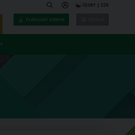
ČESKY
CZK
Vyzkoušet zdarma
Obchod
ás