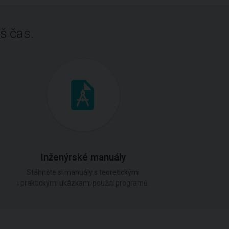
š čas.
Inženýrské manuály
Stáhněte si manuály s teoretickými
i praktickými ukázkami použití programů.