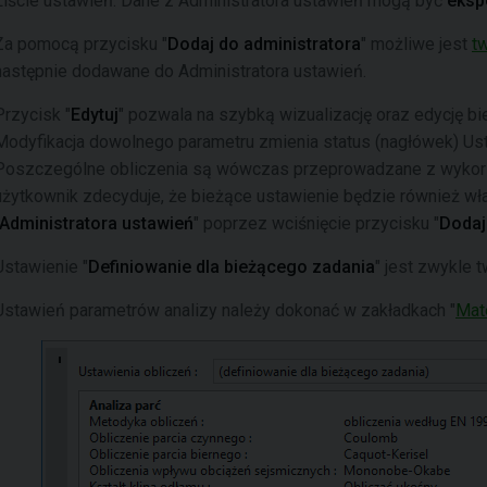
Liście ustawień. Dane z Administratora ustawień mogą być
eksp
Za pomocą przycisku "
Dodaj do administratora
" możliwe jest
t
następnie dodawane do Administratora ustawień.
Przycisk "
Edytuj
" pozwala na szybką wizualizację oraz edycję 
Modyfikacja dowolnego parametru zmienia status (nagłówek) Ust
Poszczególne obliczenia są wówczas przeprowadzane z wyko
użytkownik zdecyduje, że bieżące ustawienie będzie również wł
Administratora ustawień
" poprzez wciśnięcie przycisku "
Dodaj
Ustawienie "
Definiowanie dla bieżącego zadania
" jest zwykle 
Ustawień parametrów analizy należy dokonać w zakładkach "
Mate