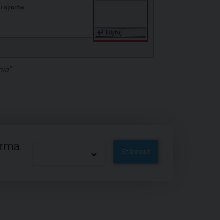
ia"
arma.
Stáhnout