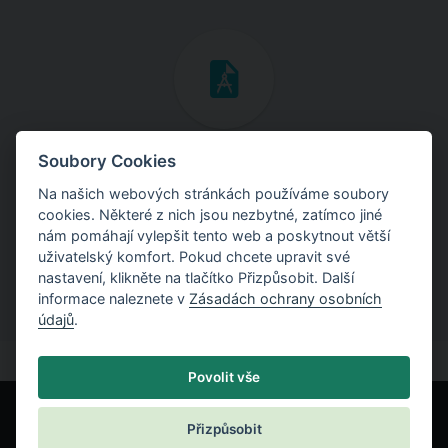
Inženýrské manuály
Soubory Cookies
Na našich webových stránkách používáme soubory
Stáhněte si manuály s teoretickými i praktickými ukázkami
cookies. Některé z nich jsou nezbytné, zatímco jiné
použití programů.
nám pomáhají vylepšit tento web a poskytnout větší
uživatelský komfort. Pokud chcete upravit své
nastavení, klikněte na tlačítko Přizpůsobit. Další
informace naleznete v
Zásadách ochrany osobních
údajů
.
Povolit vše
Přizpůsobit
© Fine spol. s r.o.