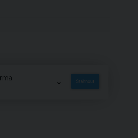
arma.
Stáhnout