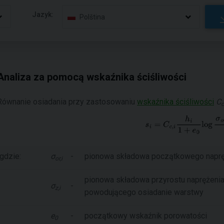
Jazyk:
Polština
Analiza za pomocą wskaźnika ściśliwości
Równanie osiadania przy zastosowaniu
wskaźnika ściśliwości
C
c
gdzie:
σ
-
pionowa składowa początkowego naprę
or,i
pionowa składowa przyrostu naprężenia 
σ
-
z,i
powodującego osiadanie warstwy
e
-
początkowy wskaźnik porowatości
0