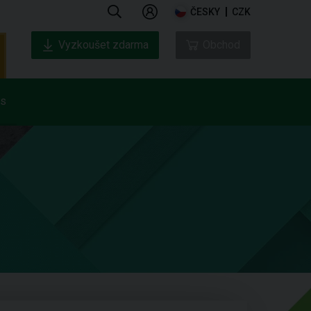
ČESKY
CZK
Vyzkoušet zdarma
Obchod
ás