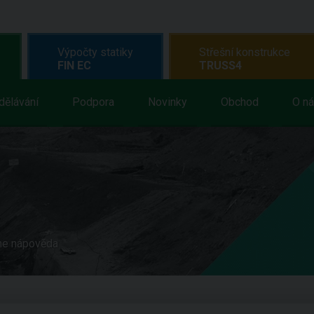
Výpočty statiky
Střešní konstrukce
FIN EC
TRUSS4
dělávání
Podpora
Novinky
Obchod
O n
ne nápověda