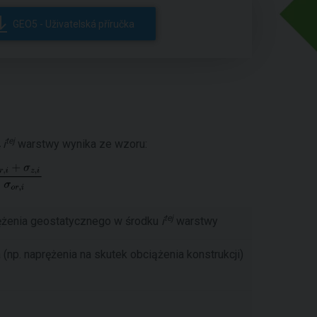
GEO5 - Uživatelská příručka
tej
i
warstwy wynika ze wzoru:
tej
żenia geostatycznego w środku
i
warstwy
(np. naprężenia na skutek obciążenia konstrukcji)