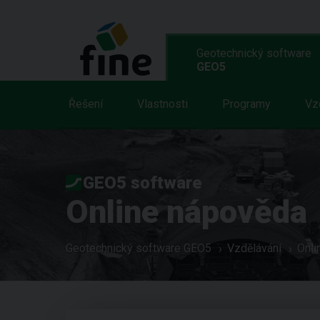
Geotechnický software
GEO5
Řešení
Vlastnosti
Programy
Vz
GEO5 software
Online nápověda
Geotechnický software GEO5
Vzdělávání
Onli