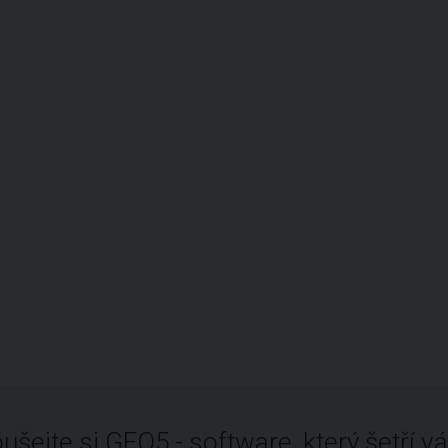
ušejte si GEO5 - software, který šetří vá