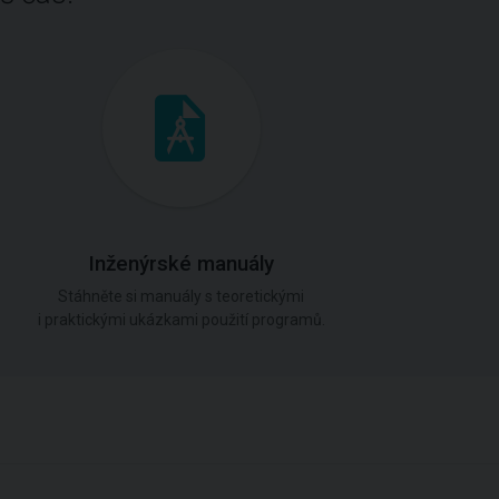
Inženýrské manuály
Stáhněte si manuály s teoretickými
i praktickými ukázkami použití programů.