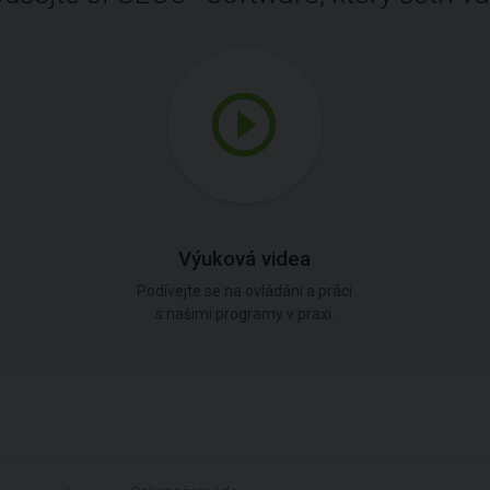
Výuková videa
Podívejte se na ovládání a práci
s našimi programy v praxi.