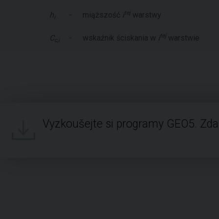
tej
h
-
miąższość
i
warstwy
i
tej
C
-
wskaźnik ściskania w
i
warstwie
c,i
Vyzkoušejte si programy GEO5. Zd