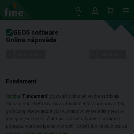
GEO5 software
Online nápověda
Stromeček
Nastavení
Fundament
Ramka
"
Fundament
" pozwala dokonać wyboru rodzaju
fundamentu. Wybrany rodzaj fundamentu z podpowiedzią
graficzną wprowadzonych wymiarów wyświetlany jest w
lewej części ramki. Wartości można edytować w ramce
poprzez wprowadzenie wartości do pól, lub na pulpicie za
pomocą
aktywnych wymiarów
.