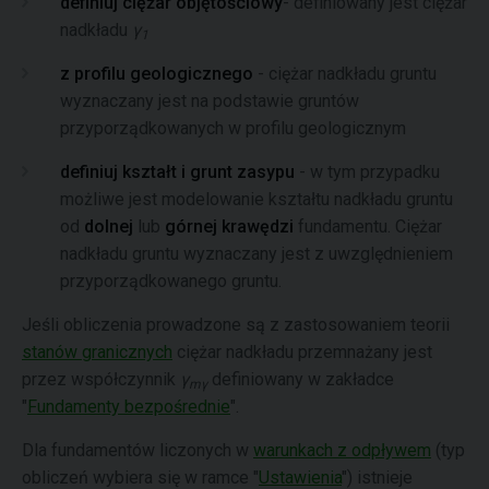
definiuj ciężar objętościowy
- definiowany jest ciężar
nadkładu
γ
1
z profilu geologicznego
- ciężar nadkładu gruntu
wyznaczany jest na podstawie gruntów
przyporządkowanych w profilu geologicznym
definiuj kształt i grunt zasypu
- w tym przypadku
możliwe jest modelowanie kształtu nadkładu gruntu
od
dolnej
lub
górnej krawędzi
fundamentu. Ciężar
nadkładu gruntu wyznaczany jest z uwzględnieniem
przyporządkowanego gruntu.
Jeśli obliczenia prowadzone są z zastosowaniem teorii
stanów granicznych
ciężar nadkładu przemnażany jest
przez współczynnik
γ
definiowany w zakładce
mγ
"
Fundamenty bezpośrednie
".
Dla fundamentów liczonych w
warunkach z odpływem
(typ
obliczeń wybiera się w ramce "
Ustawienia
") istnieje