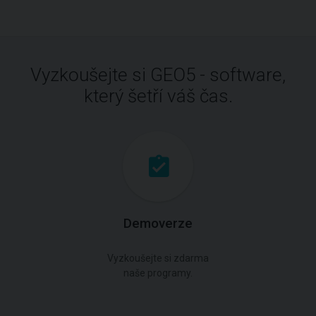
Vyzkoušejte si GEO5 - software,
který šetří váš čas.
Demoverze
Vyzkoušejte si zdarma
naše programy.