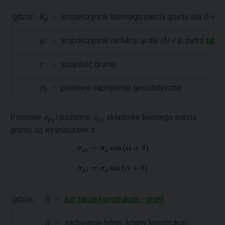
gdzie:
K
-
współczynnik biernego parcia gruntu dla
δ = -φ
p
ψ
-
współczynnik redukcji
ψ
dla
|δ| < φ
, patrz
tabel
c
-
spójność gruntu
σ
-
pionowe naprężenie geostatyczne
z
Pionowe
σ
i poziome
σ
składowe biernego parcia
px
pz
gruntu są wyznaczane z:
gdzie:
δ
-
kąt tarcia konstrukcja - grunt
α
-
nachylenie tylnej ściany konstrukcji