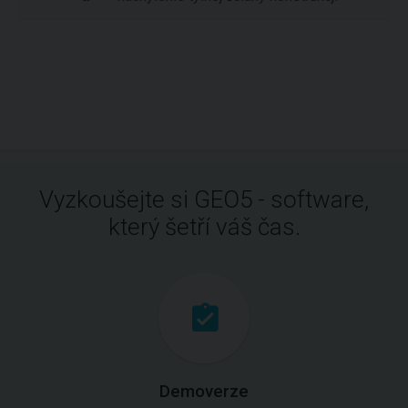
Vyzkoušejte si GEO5 - software,
který šetří váš čas.
Demoverze