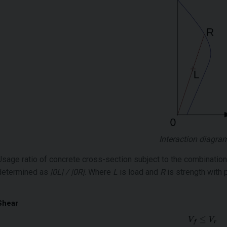
Interaction diagra
Usage ratio of concrete cross-section subject to the combinatio
determined as
|0L| / |0R|
. Where
L
is load and
R
is strength with 
Shear