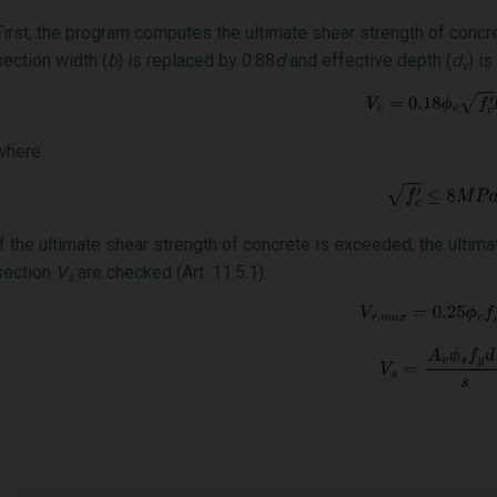
First, the program computes the ultimate shear strength of conc
section width (
b
) is replaced by 0.88
d
and effective depth (
d
) i
v
where
If the ultimate shear strength of concrete is exceeded, the ultim
section
V
are checked (Art. 11.5.1).
s