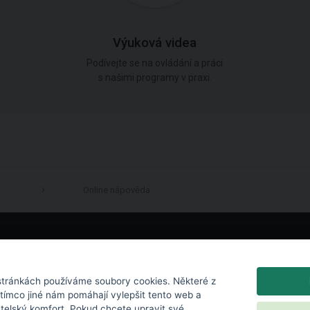
Výuková videa
Podívejte se na ovládání a práci
s našimi programy v praxi.
Online nápověda
LinkedIn
tránkách používáme soubory cookies. Některé z
atímco jiné nám pomáhají vylepšit tento web a
atelský komfort. Pokud chcete upravit své