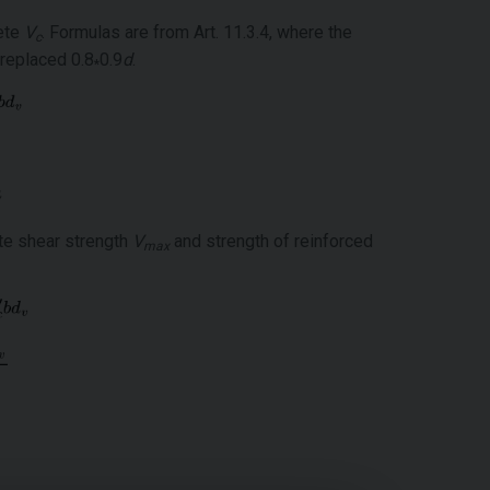
rete
V
. Formulas are from Art. 11.3.4, where the
c
s replaced 0.8
0.9
d
.
*
ate shear strength
V
and strength of reinforced
max