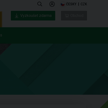
ČESKY
CZK
Vyzkoušet zdarma
Obchod
ás