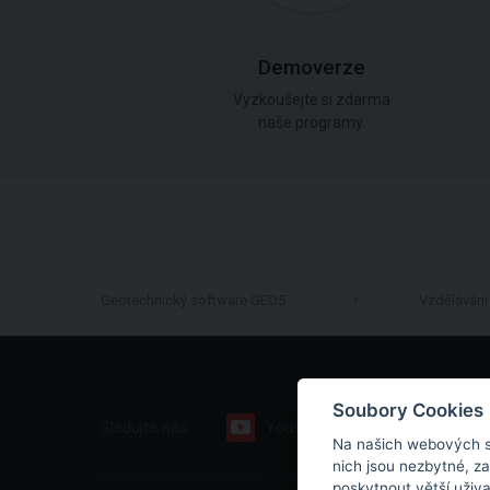
Demoverze
Vyzkoušejte si zdarma
naše programy.
Geotechnický software GEO5
Vzdělávání
Soubory Cookies
Sledujte nás:
Youtube
Facebook
Na našich webových s
nich jsou nezbytné, z
poskytnout větší uživ