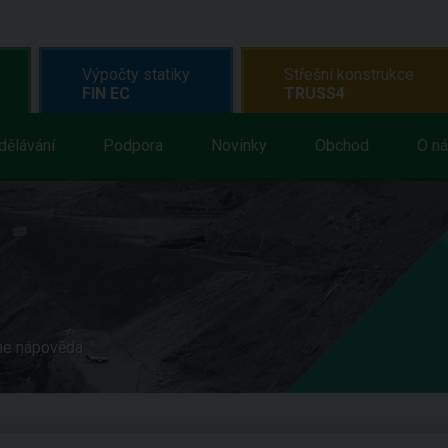
Výpočty statiky
Střešní konstrukce
FIN EC
TRUSS4
dělávání
Podpora
Novinky
Obchod
O n
ne nápověda