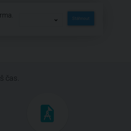
arma.
Stáhnout
š čas.