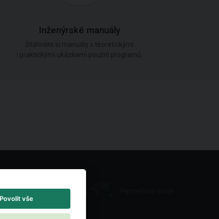
Inženýrské manuály
Stáhněte si manuály s teoretickými
i praktickými ukázkami použití programů.
Partneři ve světě
Povolit vše