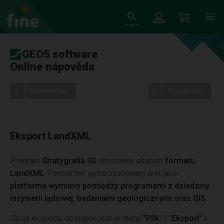
GEO5 software
Online nápověda
Stromeček
Nastavení
Eksport LandXML
Program
Stratygrafia 3D
umożliwia eksport
formatu
LandXML
. Format ten wykorzystywany jest jako
platforma wymiany pomiędzy programami z dziedziny
inżynierii lądowej, badaniami geologicznymi oraz GIS.
Opcja eksportu dostępna jest w menu
"Plik
" / "
Eksport
" /