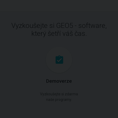
Vyzkoušejte si GEO5 - software,
který šetří váš čas.
Demoverze
Vyzkoušejte si zdarma
naše programy.