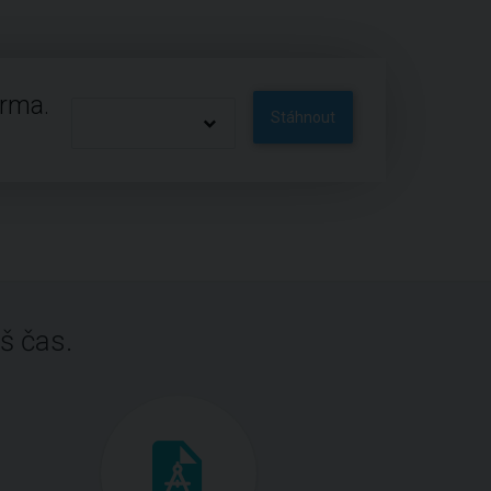
arma.
Stáhnout
š čas.