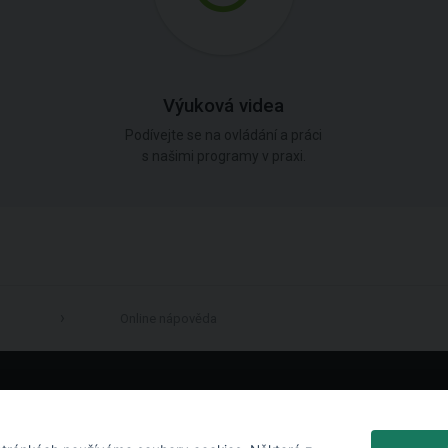
Výuková videa
Podívejte se na ovládání a práci
s našimi programy v praxi.
Online nápověda
LinkedIn