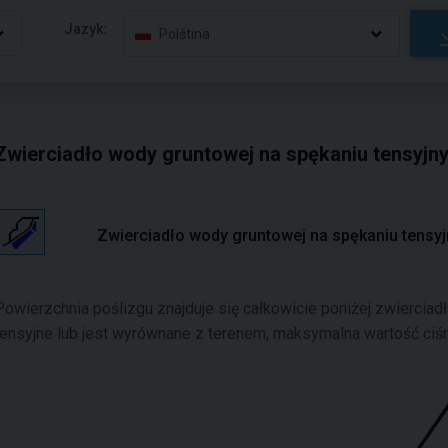
Jazyk:
Polština
Zwierciadło wody gruntowej na spękaniu tensyjn
Zwierciadło wody gruntowej na spękaniu tensy
Powierzchnia poślizgu znajduje się całkowicie poniżej zwierciad
tensyjne lub jest wyrównane z terenem, maksymalna wartość ciśni