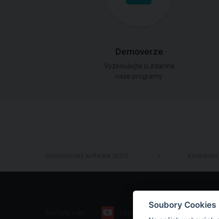
Demoverze
Vyzkoušejte si zdarma
naše programy.
Geotechnický software GEO5
Vzdělávání
Soubory Cookies
Sledujte nás:
Youtube
Facebook