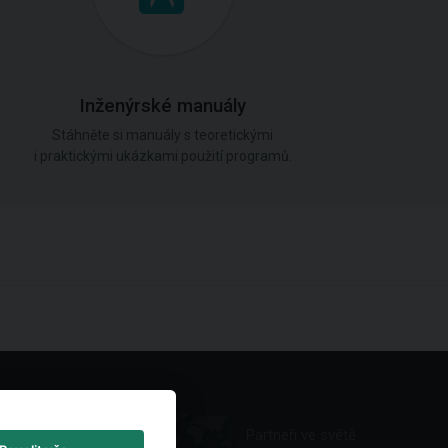
Inženýrské manuály
Stáhněte si manuály s teoretickými
i praktickými ukázkami použití programů.
Partneři ve světě