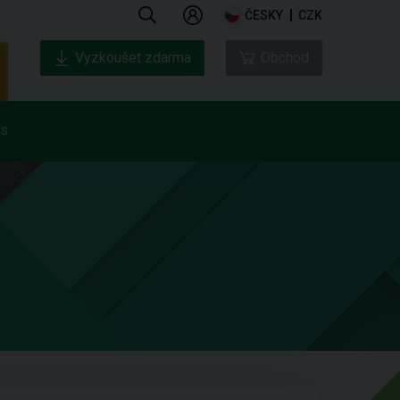
ČESKY
CZK
Vyzkoušet zdarma
Obchod
ás