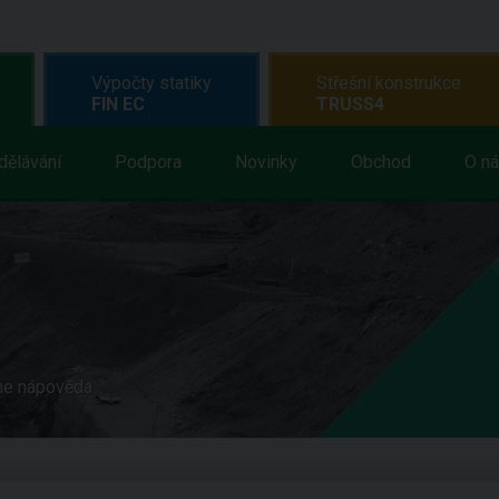
Výpočty statiky
Střešní konstrukce
FIN EC
TRUSS4
dělávání
Podpora
Novinky
Obchod
O n
ne nápověda