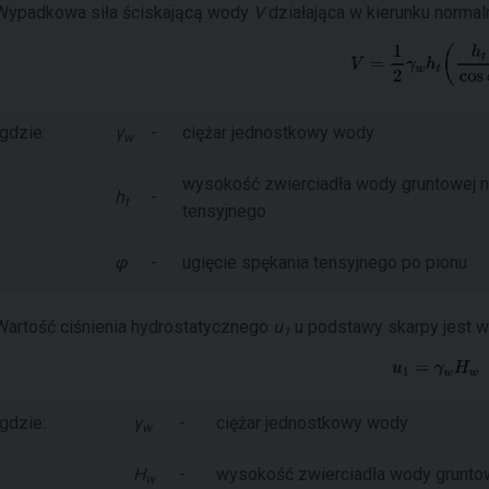
Wypadkowa siła ściskającą wody
V
działająca w kierunku normal
gdzie:
γ
-
ciężar jednostkowy wody
w
wysokość zwierciadła wody gruntowej na 
h
-
t
tensyjnego
φ
-
ugięcie spękania tensyjnego po pionu
Wartość ciśnienia hydrostatycznego
u
u podstawy skarpy jest w
1
gdzie:
γ
-
ciężar jednostkowy wody
w
H
-
wysokość zwierciadła wody grunto
w