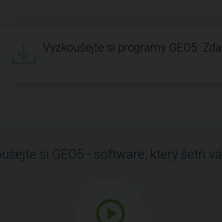
Vyzkoušejte si programy GEO5. Zd
ušejte si GEO5 - software, který šetří vá