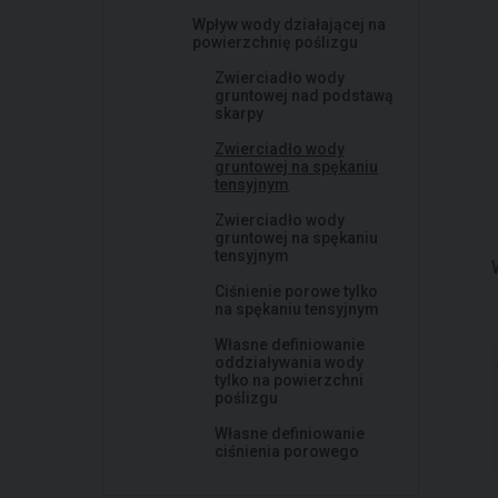
Wpływ wody działającej na
powierzchnię poślizgu
Zwierciadło wody
gruntowej nad podstawą
skarpy
Zwierciadło wody
gruntowej na spękaniu
tensyjnym
Zwierciadło wody
gruntowej na spękaniu
tensyjnym
Ciśnienie porowe tylko
na spękaniu tensyjnym
Własne definiowanie
oddziaływania wody
tylko na powierzchni
poślizgu
Własne definiowanie
ciśnienia porowego