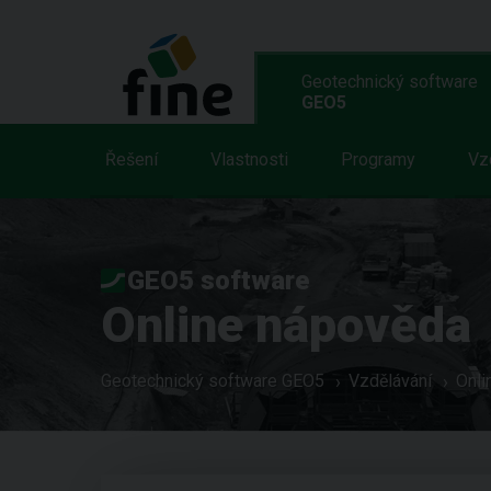
Geotechnický software
GEO5
Řešení
Vlastnosti
Programy
Vz
GEO5 software
Online nápověda
Geotechnický software GEO5
Vzdělávání
Onli