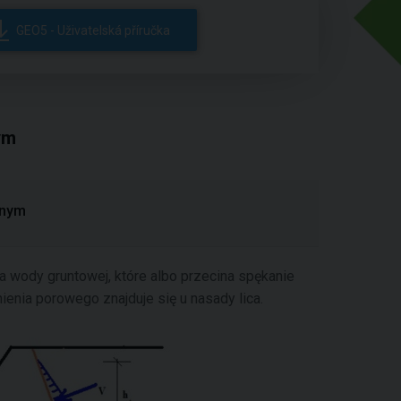
GEO5 - Uživatelská příručka
ym
jnym
ła wody gruntowej, które albo przecina spękanie
enia porowego znajduje się u nasady lica.