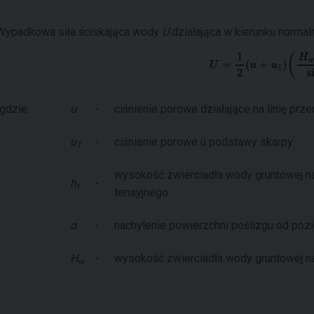
Wypadkowa siła ściskająca wody
U
działająca w kierunku normal
gdzie:
u
-
ciśnienie porowe działające na linię prz
u
-
ciśnienie porowe u podstawy skarpy
1
wysokość zwierciadła wody gruntowej nad
h
-
t
tensyjnego
α
-
nachylenie powierzchni poślizgu od poz
H
-
wysokość zwierciadła wody gruntowej n
w