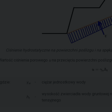
Ciśnienie hydrostatyczne na powierzchni poślizgu i na spę
Wartość ciśnienia porowego
u
na przecięciu powierzchni poślizg
gdzie:
γ
-
ciężar jednostkowy wody
w
wysokość zwierciadła wody gruntowej na 
h
-
t
tensyjnego