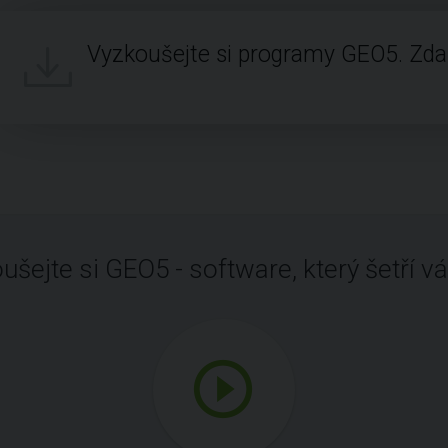
Vyzkoušejte si programy GEO5. Zd
ušejte si GEO5 - software, který šetří vá