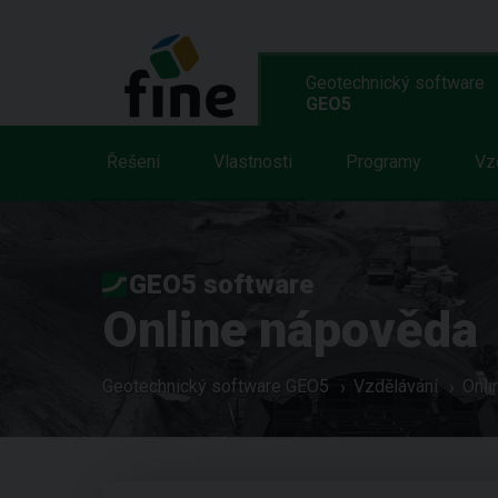
Geotechnický software
GEO5
Řešení
Vlastnosti
Programy
Vz
GEO5 software
Online nápověda
Geotechnický software GEO5
Vzdělávání
Onli