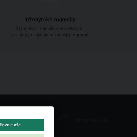
Inženýrské manuály
Stáhněte si manuály s teoretickými
i praktickými ukázkami použití programů.
Partneři ve světě
Povolit vše