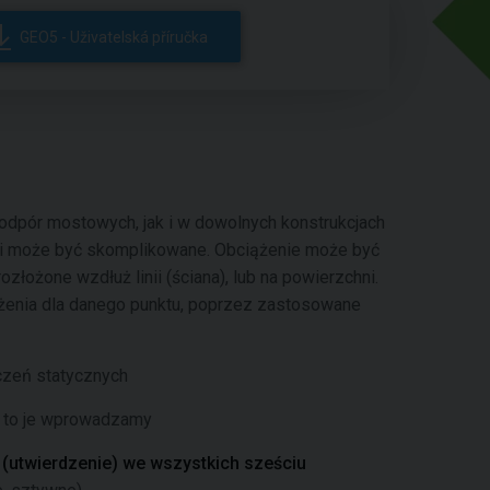
GEO5 - Uživatelská příručka
dpór mostowych, jak i w dowolnych konstrukcjach
ali może być skomplikowane. Obciążenie może być
rozłożone wzdłuż linii (ściana), lub na powierzchni.
żenia dla danego punktu, poprzez zastosowane
czeń statycznych
, to je wprowadzamy
(utwierdzenie) we wszystkich sześciu