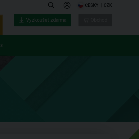
ČESKY
CZK
Vyzkoušet zdarma
Obchod
ás