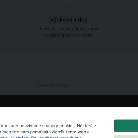
Výuková videa
Podívejte se na ovládání a práci
s našimi programy v praxi.
Online nápověda
LinkedIn
tránkách používáme soubory cookies. Některé z
atímco jiné nám pomáhají vylepšit tento web a