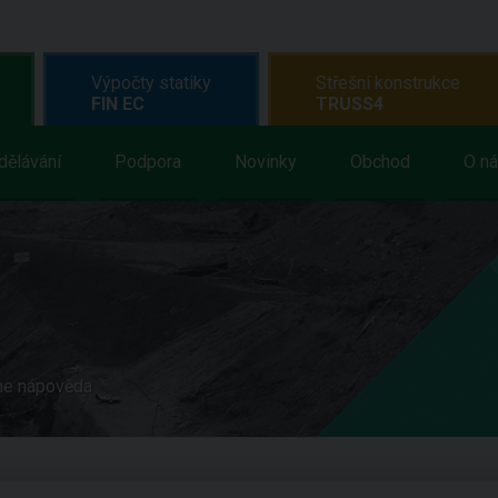
Výpočty statiky
Střešní konstrukce
FIN EC
TRUSS4
dělávání
Podpora
Novinky
Obchod
O n
ne nápověda