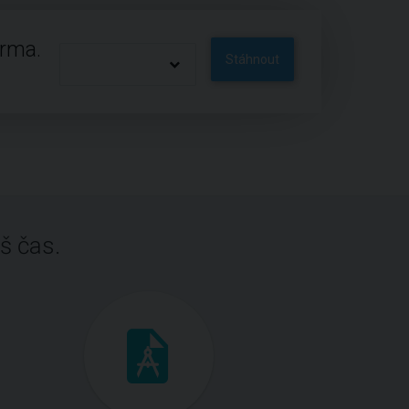
arma.
Stáhnout
š čas.