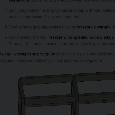
kierunkach
(sztywne, sztywne, sztywne, sztywne, sztywne
Jeśli połączenie nie znajduje się na oczepie (model belkow
powinna odpowiadać innym elementom)
Oprócz nowego połączenia usuwamy
wszystkie warunki 
Wykonujemy analizę -
reakcje w połączeniu odpowiadają
"Grupa pali" - można również zastosować funkcję importow
Uwaga
:
wewnętrzne przeguby
znajdujące się w konstrukcji mu
programu obliczeń statycznych, aby uzyskać rozwiązanie.