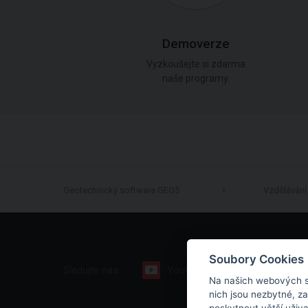
Demoverze
Vyzkoušejte si zdarma
naše programy.
Geotechnický software GEO5
Vzdělávání
Soubory Cookies
Sledujte nás:
Youtube
Facebook
Na našich webových s
nich jsou nezbytné, z