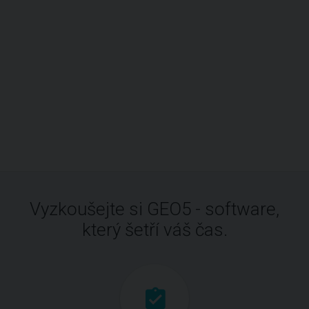
Vyzkoušejte si GEO5 - software,
který šetří váš čas.