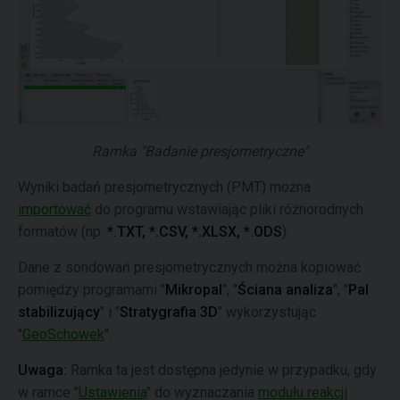
Ramka "Badanie presjometryczne"
Wyniki badań presjometrycznych (PMT) można
importować
do programu wstawiając pliki różnorodnych
formatów (np.
*.TXT, *.CSV, *.XLSX, *.ODS
).
Dane z sondowań presjometrycznych można kopiować
pomiędzy programami "
Mikropal
", "
Ściana analiza
", "
Pal
stabilizujący
" i "
Stratygrafia 3D
" wykorzystując
"
GeoSchowek
".
Uwaga:
Ramka ta jest dostępna jedynie w przypadku, gdy
w ramce "
Ustawienia
" do wyznaczania
modułu reakcji