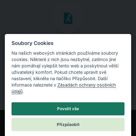
Inženýrské manuály
Soubory Cookies
Na našich webových stránkách používáme soubory
Stáhněte si manuály s teoretickými i praktickými ukázkami
cookies. Některé z nich jsou nezbytné, zatímco jiné
použití programů.
nám pomáhají vylepšit tento web a poskytnout větší
uživatelský komfort. Pokud chcete upravit své
nastavení, klikněte na tlačítko Přizpůsobit. Další
informace naleznete v
Zásadách ochrany osobních
údajů
.
Povolit vše
Přizpůsobit
© Fine spol. s r.o.