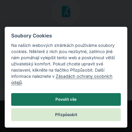
Inženýrské manuály
Soubory Cookies
Na našich webových stránkách používáme soubory
Stáhněte si manuály s teoretickými i praktickými ukázkami
cookies. Některé z nich jsou nezbytné, zatímco jiné
použití programů.
nám pomáhají vylepšit tento web a poskytnout větší
uživatelský komfort. Pokud chcete upravit své
nastavení, klikněte na tlačítko Přizpůsobit. Další
informace naleznete v
Zásadách ochrany osobních
údajů
.
Povolit vše
Přizpůsobit
© Fine spol. s r.o.