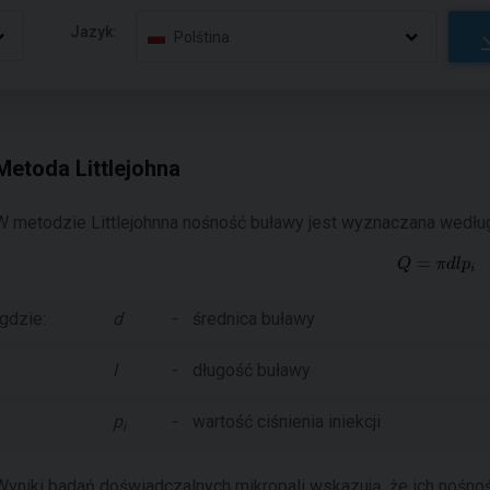
Jazyk:
Polština
Metoda Littlejohna
W metodzie Littlejohnna nośność buławy jest wyznaczana według
gdzie:
d
-
średnica buławy
l
-
długość buławy
p
-
wartość ciśnienia iniekcji
i
Wyniki badań doświadczalnych mikropali wskazują, że ich nośnoś