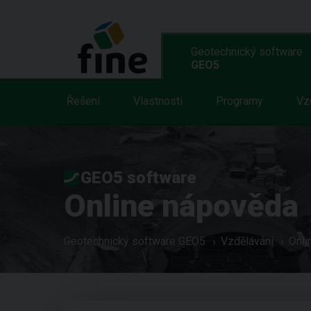
Geotechnický software
GEO5
Řešení
Vlastnosti
Programy
Vz
GEO5 software
Online nápověda
Geotechnický software GEO5
Vzdělávání
Onli