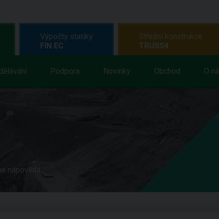
Výpočty statiky
Střešní konstrukce
FIN EC
TRUSS4
dělávání
Podpora
Novinky
Obchod
O n
ne nápověda