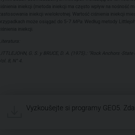
ciśnienia iniekcji (metoda iniekcji ma często wpływ na nośność 
zastosowania iniekcji wielokrotnej. Wartość ciśnienia iniekcji mi
przypadkach może osiągać do 5-7
MPa
. Według metody Littlejo
ciśnienia iniekcji.
Literatura:
LITTLEJOHN, G. S. y BRUCE, D. A. (1975).: "Rock Anchors -State o
Vol. 8, N° 4.
Vyzkoušejte si programy GEO5. Zd