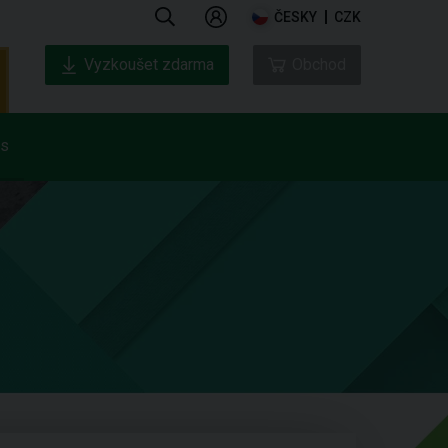
ČESKY
CZK
Vyzkoušet zdarma
Obchod
ás