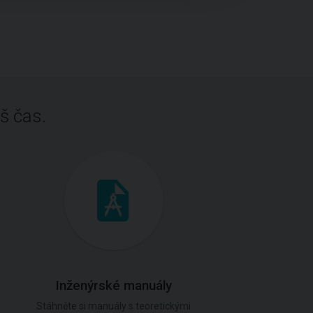
š čas.
Inženýrské manuály
Stáhněte si manuály s teoretickými