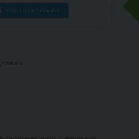
GEO5 - Uživatelská příručka
 równania:
ć zależy również od metody iniekcji oraz od