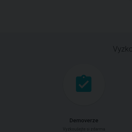
Vyzko
Demoverze
Vyzkoušejte si zdarma