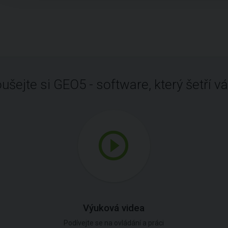
ušejte si GEO5 - software, který šetří vá
Výuková videa
Podívejte se na ovládání a práci