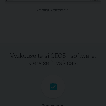
Ramka "Obliczenia"
Vyzkoušejte si GEO5 - software,
který šetří váš čas.
Demoverze