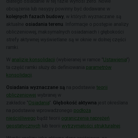
dlatego osiadanie w tej fazie wynosi zero. Nowe
obciążenia lub nasypy powinny być dodawane w
kolejnych fazach budowy
, w których wyznaczane są
aktualne
osiadania terenu
. Informacje o postępie analizy
obliczeniowej, maksymalnych osiadaniach i głębokości
strefy aktywnej wyświetlane są w oknie w dolnej części
ramki.
W
analizie konsolidacji
(wybieranej w ramce "
Ustawienia
")
ta część ramki służy do definiowania
parametrów
konsolidacji
.
Osiadania wyznaczane są
na podstawie
teorii
obliczeniowej
wybranej w
zakładce "
Osiadania
".
Głębokość aktywna
jest określana
na podstawie wprowadzonego
podłoża
nieściśliwego
bądź teorii
ograniczenia naprężeń
geostatycznych
lub teorii
wytrzymałości strukturalnej
.