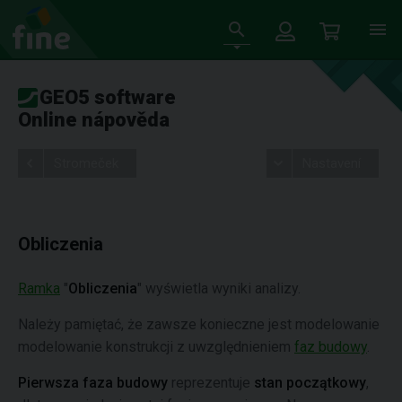
GEO5 software
Online nápověda
Stromeček
Nastavení
Obliczenia
Ramka
"
Obliczenia
" wyświetla wyniki analizy.
Należy pamiętać, że zawsze konieczne jest modelowanie
modelowanie konstrukcji z uwzględnieniem
faz budowy
.
Pierwsza faza budowy
reprezentuje
stan początkowy
,