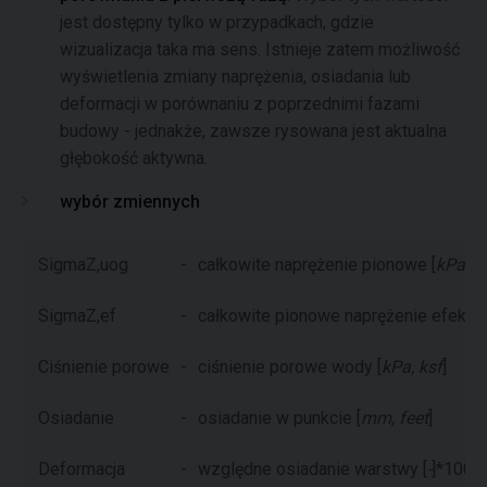
jest dostępny tylko w przypadkach, gdzie
wizualizacja taka ma sens. Istnieje zatem możliwość
wyświetlenia zmiany naprężenia, osiadania lub
deformacji w porównaniu z poprzednimi fazami
budowy - jednakże, zawsze rysowana jest aktualna
głębokość aktywna.
wybór zmiennych
SigmaZ,uog
-
całkowite naprężenie pionowe [
kPa, k
SigmaZ,ef
-
całkowite pionowe naprężenie efekty
Ciśnienie porowe
-
ciśnienie porowe wody [
kPa, ksf
]
Osiadanie
-
osiadanie w punkcie [
mm, feet
]
Deformacja
-
względne osiadanie warstwy [
-
]*1000