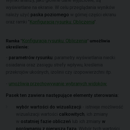
Wyniki analizy, jako główne dane wyjściowe, są
wyświetlane na ekranie. W celu przeglądania wyników
należy użyć
paska poziomego
w górnej części ekranu
oraz ramki "
Konfiguracja rysunku: Obliczenia
".
Konfiguracja rysunku: Obliczenia
Ramka "
" umożliwia
określenie:
-
parametrów rysunku
: parametry wyświetlania niecki
osiadania oraz zasięgu strefy wpływu, kreślenia
przekrojów ukośnych, izolinii czy izopowierzchni itp.
-
umożliwia przechowywanie wybranych widoków.
Pasek ten zawiera następujące elementy sterowania:
wybór wartości do wizualizacji
- istnieje możliwość
wizualizacji wartości
całkowitych
, ich zmiany
w
ostatniej fazie obliczeń
lub ich zmiany
w
porównaniu z pierwszą fazą
. Wybór tych wartości