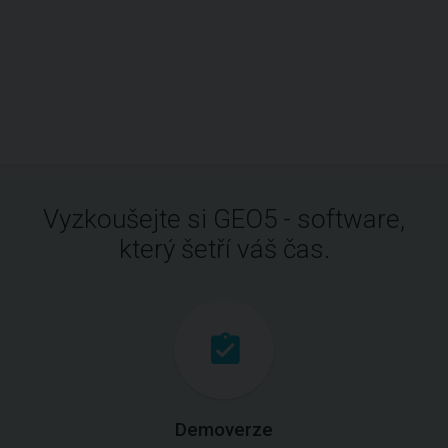
Vyzkoušejte si GEO5 - software,
který šetří váš čas.
Demoverze