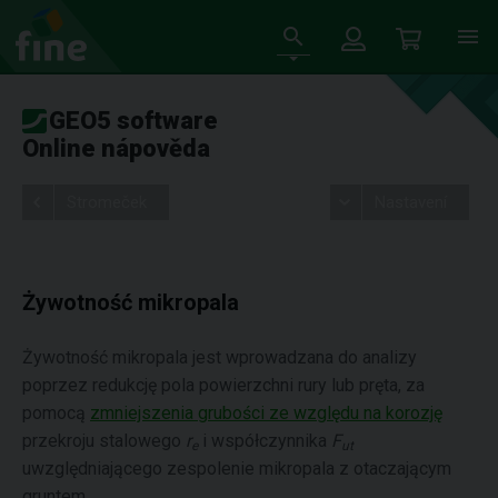
GEO5 software
Online nápověda
Stromeček
Nastavení
Żywotność mikropala
Żywotność mikropala jest wprowadzana do analizy
poprzez redukcję pola powierzchni rury lub pręta, za
pomocą
zmniejszenia grubości ze względu na korozję
przekroju stalowego
r
i współczynnika
F
e
ut
uwzględniającego zespolenie mikropala z otaczającym
gruntem.