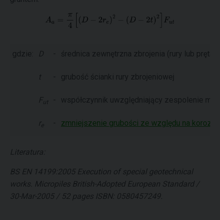
gdzie:
D
-
średnica zewnętrzna zbrojenia (rury lub pręta)
t
-
grubość ścianki rury zbrojeniowej
F
-
współczynnik uwzględniający zespolenie mikrop
ut
r
-
zmniejszenie grubości ze względu na korozję 
e
Literatura:
BS EN 14199:2005 Execution of special geotechnical
works. Micropiles British-Adopted European Standard /
30-Mar-2005 / 52 pages ISBN: 0580457249.