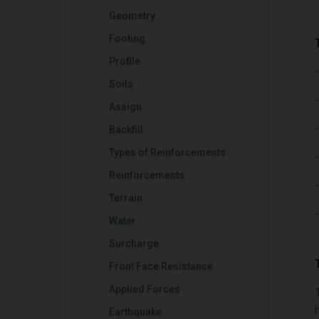
Geometry
Footing
Profile
-
Soils
-
Assign
-
Backfill
Types of Reinforcements
-
Reinforcements
-
Terrain
-
Water
Surcharge
Front Face Resistance
Applied Forces
1
Earthquake