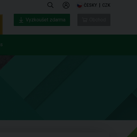
ČESKY
CZK
Vyzkoušet zdarma
Obchod
ás