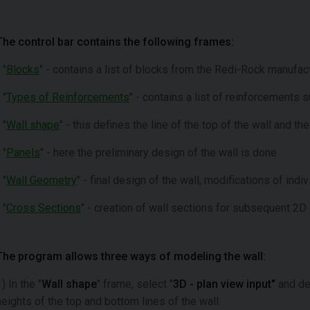
The control bar contains the following frames:
 "
Blocks
" - contains a list of blocks from the Redi-Rock manufac
 "
Types of Reinforcements
" - contains a list of reinforcements
 "
Wall shape
" - this defines the line of the top of the wall and th
 "
Panels
" - here the preliminary design of the wall is done
 "
Wall Geometry
" - final design of the wall, modifications of indi
 "
Cross Sections
" - creation of wall sections for subsequent 2D
The program allows three ways of modeling the wall:
) In the "
Wall shape
" frame, select "
3D - plan view input"
and def
heights of the top and bottom lines of the wall.