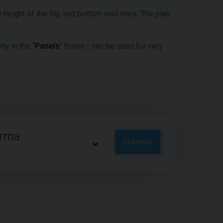
 height of the top and bottom wall lines. The plan
ly in the "
Panels
" frame - can be used for very
arma.
Stáhnout