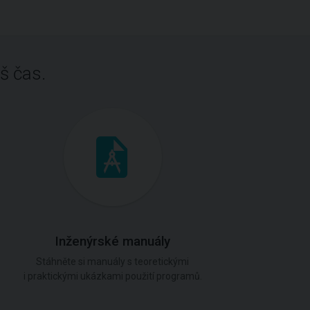
š čas.
Inženýrské manuály
Stáhněte si manuály s teoretickými
i praktickými ukázkami použití programů.