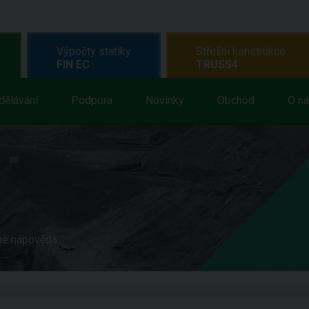
Výpočty statiky
Střešní konstrukce
FIN EC
TRUSS4
dělávání
Podpora
Novinky
Obchod
O n
ne nápověda