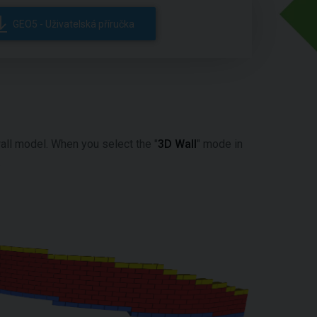
GEO5 - Uživatelská příručka
all model. When you select the "
3D Wall
" mode in
.