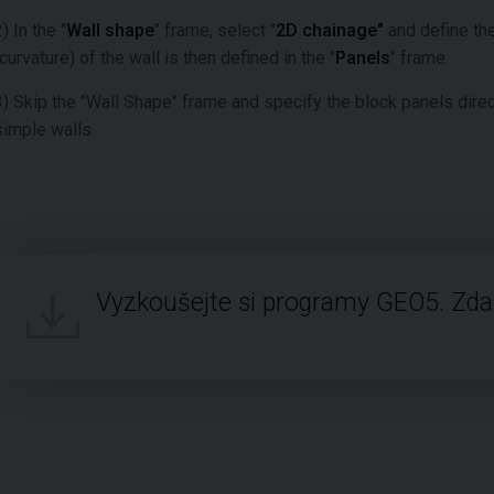
) In the "
Wall shape
" frame, select "
2D chainage"
and define the
(curvature) of the wall is then defined in the "
Panels
" frame.
3) Skip the "Wall Shape" frame and specify the block panels direct
simple walls.
Vyzkoušejte si programy GEO5. Zd