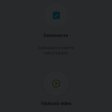
Demoverze
Vyzkoušejte si zdarma
naše programy.
Výuková videa