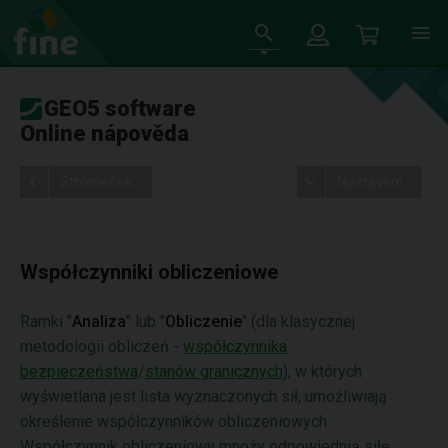
GEO5 software
Online nápověda
Stromeček
Nastavení
Współczynniki obliczeniowe
Ramki "
Analiza
" lub "
Obliczenie
" (dla klasycznej
metodologii obliczeń -
współczynnika
bezpieczeństwa
/
stanów granicznych
), w których
wyświetlana jest lista wyznaczonych sił, umożliwiają
określenie współczynników obliczeniowych.
Współczynnik obliczeniowy mnoży odpowiednią siłę.