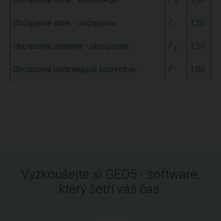
fs
Obciążenie stałe - obciążenie :
f
1,20
f
Obciążenie zmienne - obciążenie :
f
1,30
q
Obciążenia oddziałujące korzystnie :
f
1,00
Vyzkoušejte si GEO5 - software,
který šetří váš čas.