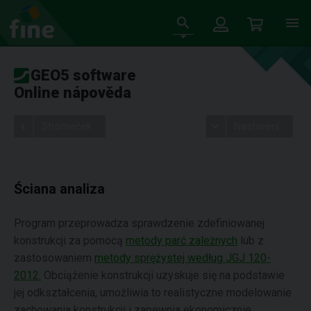
GEO5 software
Online nápověda
Stromeček
Nastavení
Ściana analiza
Program przeprowadza sprawdzenie zdefiniowanej
konstrukcji za pomocą
metody parć zależnych
lub z
zastosowaniem
metody sprężystej według JGJ 120-
2012.
Obciążenie konstrukcji uzyskuje się na podstawie
jej odkształcenia, umożliwia to realistyczne modelowanie
zachowania konstrukcji i zapewnia ekonomicznie