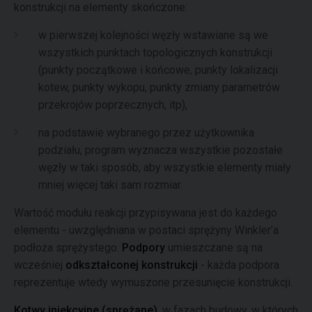
konstrukcji na elementy skończone:
w pierwszej kolejności węzły wstawiane są we
wszystkich punktach topologicznych konstrukcji
(punkty początkowe i końcowe, punkty lokalizacji
kotew, punkty wykopu, punkty zmiany parametrów
przekrojów poprzecznych, itp),
na podstawie wybranego przez użytkownika
podziału, program wyznacza wszystkie pozostałe
węzły w taki sposób, aby wszystkie elementy miały
mniej więcej taki sam rozmiar.
Wartość modułu reakcji przypisywana jest do każdego
elementu - uwzględniana w postaci sprężyny Winkler’a
podłoża sprężystego.
Podpory
umieszczane są na
wcześniej
odkształconej konstrukcji
- każda podpora
reprezentuje wtedy wymuszone przesunięcie konstrukcji.
Kotwy iniekcyjne (sprężane)
, w fazach budowy, w których