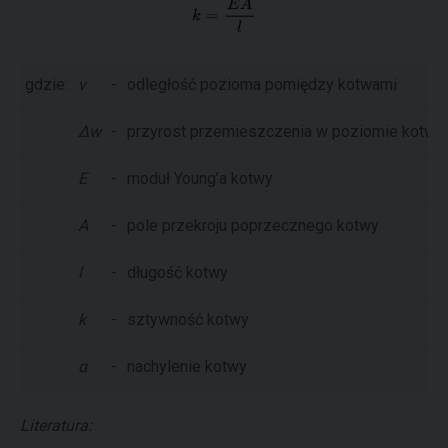
gdzie:
v
-
odległość pozioma pomiędzy kotwami
Δw
-
przyrost przemieszczenia w poziomie kotwie
E
-
moduł Young’a kotwy
A
-
pole przekroju poprzecznego kotwy
l
-
długość kotwy
k
-
sztywność kotwy
α
-
nachylenie kotwy
Literatura: