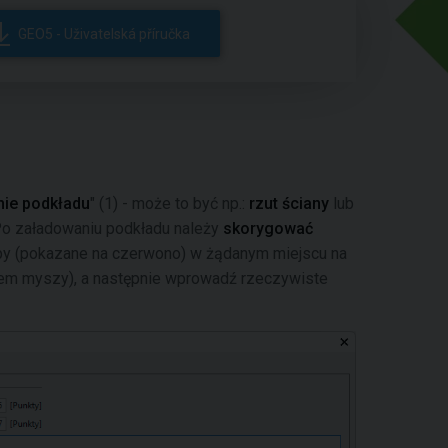
GEO5 - Uživatelská příručka
ie podkładu
" (1) - może to być np.:
rzut ściany
lub
Po załadowaniu podkładu należy
skorygować
py (pokazane na czerwono) w żądanym miejscu na
kiem myszy), a następnie wprowadź rzeczywiste