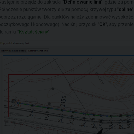
Następnie przejdź do zakładki "
Definiowanie linii
", gdzie za pom
Połączenie punktów tworzy się za pomocą krzywej typu "
spline
poprzez rozciąganie. Dla punktów należy zdefiniować wysokość 
początkowego i końcowego). Naciśnij przycisk "
OK
", aby przen
do ramki "
Kształt ściany
".