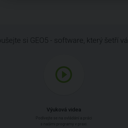
ušejte si GEO5 - software, který šetří vá
Výuková videa
Podívejte se na ovládání a práci
s našimi programy v praxi.