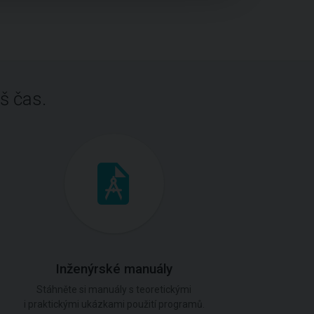
š čas.
Inženýrské manuály
Stáhněte si manuály s teoretickými
i praktickými ukázkami použití programů.