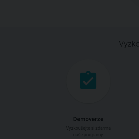
Vyzko
Demoverze
Vyzkoušejte si zdarma
naše programy.