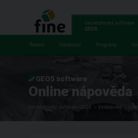
Geotechnický software
GEO5
Řešení
Vlastnosti
Programy
Vz
GEO5 software
Online nápověda
Geotechnický software GEO5
Vzdělávání
Onli