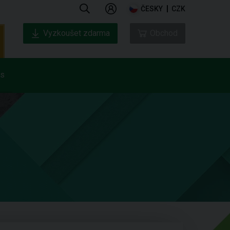
ČESKY
CZK
Vyzkoušet zdarma
Obchod
ás