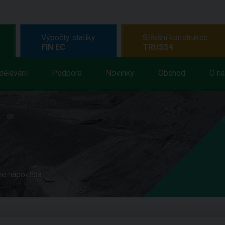
Výpočty statiky
Střešní konstrukce
FIN EC
TRUSS4
dělávání
Podpora
Novinky
Obchod
O n
ne nápověda