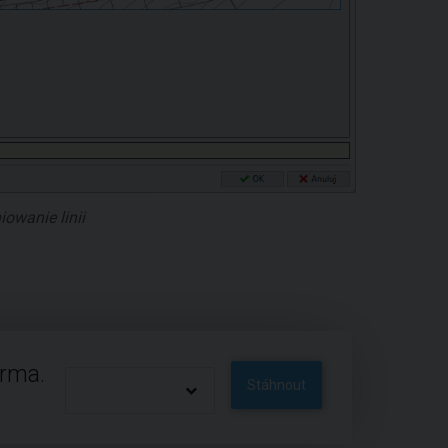
iowanie linii
arma.
Stáhnout