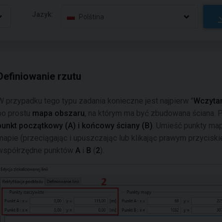
Jazyk:
Polština
Definiowanie rzutu
W przypadku tego typu zadania konieczne jest najpierw "
Wczytan
po prostu
mapa obszaru
, na którym ma być zbudowana ściana. 
punkt początkowy (A) i końcowy ściany (B)
. Umieść punkty ma
mapie (przeciągając i upuszczając lub klikając prawym przycis
współrzędne punktów
A
i
B
(
2
).