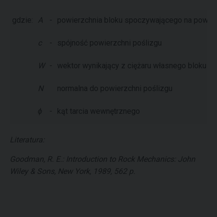
gdzie:
A
-
powierzchnia bloku spoczywającego na powier
c
-
spójność powierzchni poślizgu
W
-
wektor wynikający z ciężaru własnego bloku (
N
normalna do powierzchni poślizgu
ϕ
-
kąt tarcia wewnętrznego
Literatura:
Goodman, R. E.: Introduction to Rock Mechanics: John
Wiley & Sons, New York, 1989, 562 p.