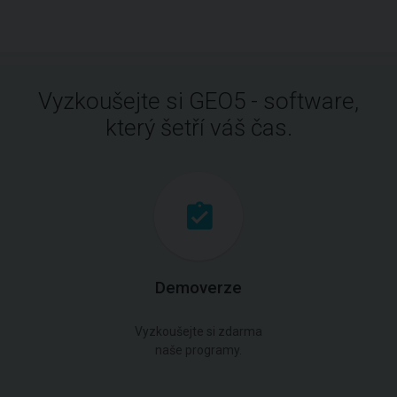
Vyzkoušejte si GEO5 - software,
který šetří váš čas.
Demoverze
Vyzkoušejte si zdarma
naše programy.