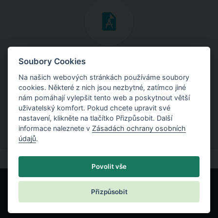
Inženýrské manuály
Soubory Cookies
Na našich webových stránkách používáme soubory
Stáhněte si manuály s teoretickými i praktickými ukázkami
cookies. Některé z nich jsou nezbytné, zatímco jiné
použití programů.
nám pomáhají vylepšit tento web a poskytnout větší
uživatelský komfort. Pokud chcete upravit své
nastavení, klikněte na tlačítko Přizpůsobit. Další
informace naleznete v
Zásadách ochrany osobních
údajů
.
Povolit vše
Přizpůsobit
© Fine spol. s r.o.