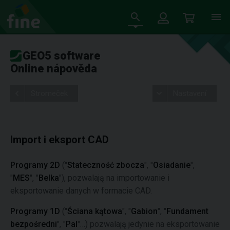
GEO5 software
Online nápověda
Stromeček
Nastavení
Import i eksport CAD
Programy 2D
("
Stateczność zbocza
", "
Osiadanie
",
"
MES
", "
Belka
"), pozwalają na importowanie i
eksportowanie danych w formacie CAD.
Programy 1D
("
Ściana kątowa
", "
Gabion
", "
Fundament
bezpośredni
", "
Pal
"…) pozwalają jedynie na eksportowanie