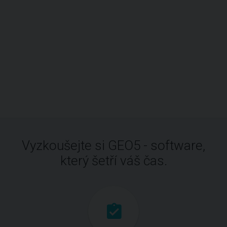
Vyzkoušejte si GEO5 - software,
který šetří váš čas.