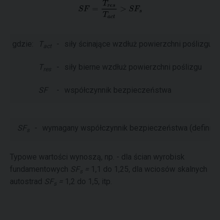
gdzie:
T
-
siły ścinające wzdłuż powierzchni poślizgu
act
T
-
siły bierne wzdłuż powierzchni poślizgu
res
SF
-
współczynnik bezpieczeństwa
SF
-
wymagany współczynnik bezpieczeństwa (definiow
s
Typowe wartości wynoszą, np. - dla ścian wyrobisk
fundamentowych
SF
=
1,1 do 1,25, dla wciosów skalnych
s
autostrad
SF
=
1,2 do 1,5, itp.
s