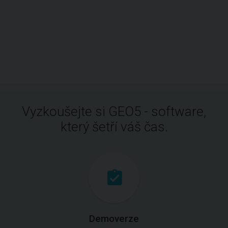
Vyzkoušejte si GEO5 - software,
který šetří váš čas.
Demoverze