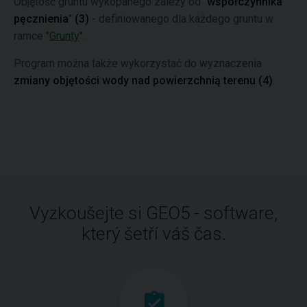
Objętość gruntu wykopanego zależy od "
współczynnika
pęcznienia
"
(3)
- definiowanego dla każdego gruntu w
ramce "
Grunty
".
Program można także wykorzystać do wyznaczenia
zmiany objętości wody nad powierzchnią terenu (4)
.
Vyzkoušejte si GEO5 - software,
který šetří váš čas.