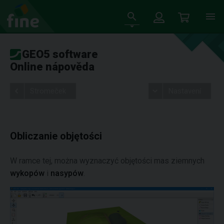
GEO5 software
Online nápověda
Stromeček
Nastavení
Obliczanie objętości
W ramce tej, można wyznaczyć objętości mas ziemnych
wykopów
i
nasypów
.