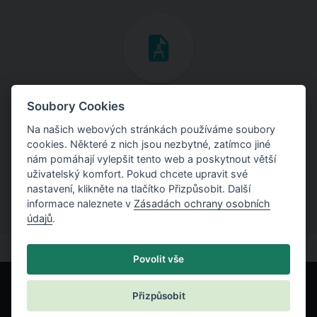
Inženýrské manuály
Soubory Cookies
Na našich webových stránkách používáme soubory
Stáhněte si manuály s teoretickými i praktickými ukázkami
cookies. Některé z nich jsou nezbytné, zatímco jiné
použití programů.
nám pomáhají vylepšit tento web a poskytnout větší
uživatelský komfort. Pokud chcete upravit své
nastavení, klikněte na tlačítko Přizpůsobit. Další
informace naleznete v
Zásadách ochrany osobních
údajů
.
Povolit vše
Přizpůsobit
© Fine spol. s r.o.