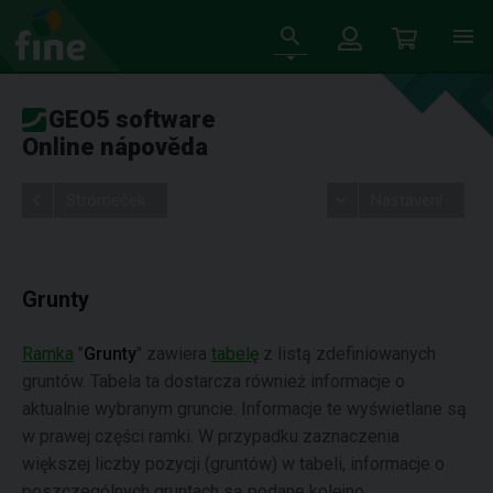
GEO5 software
Online nápověda
Stromeček
Nastavení
Grunty
Ramka
"
Grunty
" zawiera
tabelę
z listą zdefiniowanych
gruntów. Tabela ta dostarcza również informacje o
aktualnie wybranym gruncie. Informacje te wyświetlane są
w prawej części ramki. W przypadku zaznaczenia
większej liczby pozycji (gruntów) w tabeli, informacje o
poszczególnych gruntach są podane kolejno.