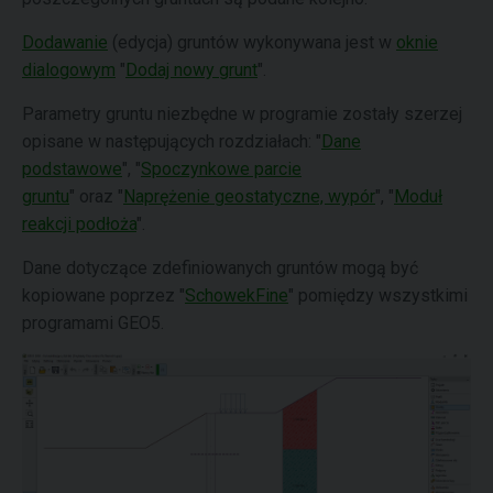
Dodawanie
(edycja) gruntów wykonywana jest w
oknie
dialogowym
"
Dodaj nowy grunt
".
Parametry gruntu niezbędne w programie zostały szerzej
opisane w następujących rozdziałach: "
Dane
podstawowe
", "
Spoczynkowe parcie
gruntu
" oraz "
Naprężenie geostatyczne, wypór
", "
Moduł
reakcji podłoża
".
Dane dotyczące zdefiniowanych gruntów mogą być
kopiowane poprzez "
SchowekFine
" pomiędzy wszystkimi
programami GEO5.