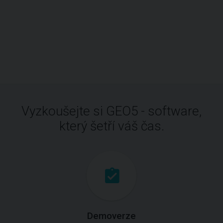
Vyzkoušejte si GEO5 - software,
který šetří váš čas.
Demoverze